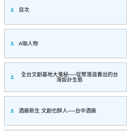
目次
A咖人物
全台文創基地大蒐秘──從聚落滋養出的台
灣設計生態
酒廠新生 文創也醉人──台中酒廠