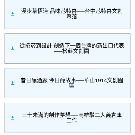
漫步草悟道 品味范特喜──台中范特喜文創
聚落
從捲菸到設計 創造下一個台灣的新出口代表
──松菸文創園
昔日釀酒廠 今日釀故事──華山1914文創園
區
三十未滿的創作夢想──高雄駁二大義倉庫
工作