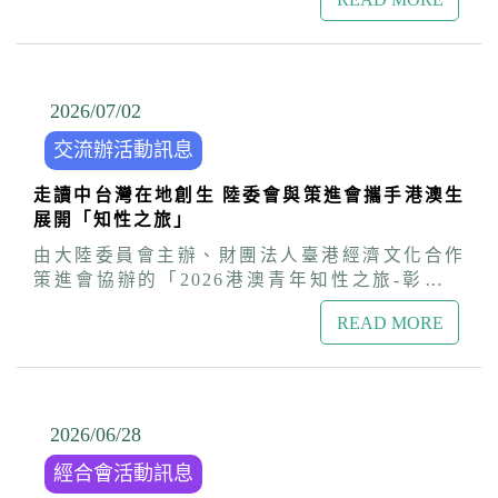
訪視藍帶廚藝港人─主廚黃逸鴻(Andy)，見證其
源整合，專案處理受脅迫或干擾案件，也將持續
傳遞道地香港味的職人堅持，為台東在地飲食文
評估完善相關法律，有效打擊不法分子，全力保
化注入豐沛的國際色彩。 生長於香港的黃逸鴻，
護民眾安全。 會中移民署專門委員林文郎詳細解
因為母親是台灣人，對這片土地一直懷著深厚的
說投資與專技居留的相關規定；勞動部勞動力發
情感，他受到台東的美景與慢活節奏的吸引，毅
2026/07
/
02
展署科長王續蓉介紹學生評點制留台相關規定及
然決定離鄉背井扎根台東，創立「安迪廚房」。
提供有關就業及職業媒合網站等相關資訊；經濟
交流辦活動訊息
Andy堅持不採低價競爭，並克服食材運輸問題與
部投資審議司專員李玠錚則深入介紹投資審查相
文化差異，以藍帶級的國際廚藝，完美呈現香港
關規定及注意事項。 座談會也特別邀請在林口區
走讀中台灣在地創生 陸委會與策進會攜手港澳生
飲食氛圍，成功的把正宗道地的港味美食帶到東
開設「Ciao-約定再見」餐廳的香港新住民
展開「知性之旅」
海岸，為東台灣注入豐富的國際色彩! 陸委會參
Grace，分享她來台生活點滴，鼓勵港澳朋友積
事魯仲尼表示，食物是文化最好的載體，Andy主
由大陸委員會主辦、財團法人臺港經濟文化合作
極參與社會服務與公益活動，讓台灣成為圓夢的
廚對料理的熱情與執著，以職人精神豐富了台東
策進會協辦的「2026港澳青年知性之旅-彰嘉雙
第二個家。台灣香港協會桑普理事長也到場支
在地美食，也成為台港文化交織的典範。他指
城人文地景深度參訪團」於今（2）日舉行結業座
持，感謝政府協助港澳朋友在台安居樂業，舉辦
出，台灣是一個多元融合的社會，政府樂見並支
READ MORE
談，由陸委會港澳蒙藏處處長兼策進會秘書長盧
座談會解答居留定居問題。 策進會表示，今年下
持每一位優秀的港澳青年來台發展，為台灣注入
長水親臨現場主持，與學生面對面交流，互動氣
半年將陸續舉辦關懷港澳居民來台居留定居座談
多元文化與創新能量。 策進會將持續配合陸委會
氛溫馨熱烈。 盧處長表示，這次的行程內涵豐
會、台適生活「救是需要你」基礎急救訓練講
持續走訪各地，訪視港澳朋友，並辦理關懷港澳
富，兼具歷史厚度與現代創新，讓來自港澳的同
座、「2026第六屆《港覺濠臺》IG圖文徵選」、
居民來台居留定居座談會、台適生活講座與IG圖
學能夠親眼見證台灣的公民社會如何透過自發性
2026/06
/
28
淨山淨灘公益活動與生活適應座談及好友港節市
文徵選、健行淨山、足球賽、好友港節市集等各
的參與，去關懷土地、傳承文化，期盼透過類此
集等多元交流活動，協助港澳朋友更深入認識台
式活動，打造台港澳多元共融的生活環境，協助
經合會活動訊息
健康良好的青年交流，累積台灣與港澳長遠的互
灣社會，開創充實安心的新生活。若在台港澳民
港澳朋友定居及生活適應更加順利，在台安居樂