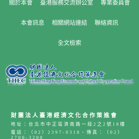
關於本會
臺港服務交流辦公室
專業委員會
澳視角吸引更多人的目光 本屆活動將於12月8日
公布得獎名單並舉行頒獎典禮，得獎作品也將於
12月8日至15日在西門紅樓展出，讓這些來自港
本會訊息
相關網站連結
聯絡資訊
澳朋友的影像與文字，不只停留在社群平台，也
走進實體空間，讓更多人透過港澳朋友的視角，
看見台灣美麗真實而多元的樣貌。 第六屆港覺濠
全文檢索
臺IG圖文徵選活動資訊 • 報名網站：
https://gangjuehaotai2026.com.tw/ • 港覺濠臺
IG：@gangjuehaotai • 聯絡信箱：
gangjuehaotai2026@gmail.com .jpg報名網站
財團法人臺港經濟文化合作策進會
地址：台北市中正區濟南路一段2之2號18樓
電話：（02）2397-0318、傳真：（02）
2700-3200