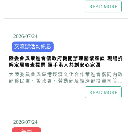
合作委員會議，策進會賴秀如董事長感謝所有文
READ MORE
合會委員發揮不同領域專業意見與影響力，累積
台港文化交流能量，儘管預算有限，策進會仍將
持續深化兩地交流合作，推動台港關係正向發
展。 文合會召集人丁曉菁表示，台港交流的
核心目的在於透過文化活動建立維繫兩地民間情
2026/07
/
24
誼，期盼透過文合會建立台港文化網絡，讓更多
交流辦活動訊息
香港朋友認識台灣豐富的文化底蘊與多元的社會
樣貌，促進相互理解。 策進會秘書長盧長水
陸委會與策進會偕政府機關辦理關懷座談 現場拆
表示，今年文合會除在台北國際書展設置香港專
解定居審查提問 攜手港人共創安心家園
區及並舉辦超過20場主題講座，也赴港進行文化
永續發展及視覺藝術策展概念交流參訪，成果豐
大陸委員會與臺港經濟文化合作策進會偕同內政
碩，後續將規劃香港影展及明年度交流主題，落
部移民署、警政署、勞動部及經濟部投審司等相
實推動委員們創新構想，並透過策進會媒體平台
關機關代表，今(24)日於新北市板橋區舉辦「關
宣傳相關文化活動資訊，讓香港朋友參與。
READ MORE
懷港澳居民來臺居留定居座談會」，與逾80位移
會議中，委員們也針對未來交流方向提出多項具
居來台港澳人士、大專院校僑輔人員及港澳生面
體建議，包括參考台灣國際紀錄片影展、文化
對面座談，針對居留定居法規、畢業留台工作許
部、國家電影及視聽文化中心或國內不同等重要
可及審查實務等議題進行深入交流，現場討論熱
文化展演平台做法，邀請各世代香港電影創作者
絡。 陸委會港澳蒙藏處處長兼策進會秘書長盧長
2026/07
/
24
及藝文工作者及團體來台交流，善用台港共同的
水表示，港澳居民帶來的專業技能，以及港澳學
影視、文學及流行文化記憶，促進兩地創作者對