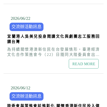
文化合作策進會同仁前往金門主持閉幕交流座談
中南部最接地氣、最溫暖的一面，尤其是地方創
點拓展項目。香港不僅是台灣第二大旅客來源
會，聆聽學員分享此行的觀察與感動。 李組長致
生團隊面對困境時的韌性，以及用熱情默默耕
地，且回訪率極高，希望藉由邀請香港KOL參訪
詞時特別提到，2020年她出席此活動時，受疫情
耘、友善對待環境與彼此的精神，讓他們深受啟
踩線，實際體驗南台灣特色人文風光，吸引更多
邊境管制限制，參加活動的僅有在台就讀的港澳
2026/06
/
22
發。 盧處長並向在座的港澳同學推廣目前正熱烈
的港澳朋友探索台灣自然景致與文化底蘊的獨特
學生；幸而近三年已全面恢復交流，能重新迎來
徵件中的「港覺濠臺」IG圖文競賽，鼓勵同學們
魅力。 本次活動特別安排交通部觀光署副署長黃
交流辦活動訊息
直接從港澳來台的同學一同參與。不論大家來自
將這幾天在彰化與嘉義所拍下的精彩照片與感動
荷婷、高雄市政府觀光局副局長鍾致遠、策進會
何處，能跨越地理限制在金門齊聚一堂，這份緣
故事，轉化為創意作品踴躍投稿，除了紀錄精彩
秘書長盧長水、經合會委員張仕賢、謝慶堂，以
宜蘭港人吳美兒投身閱讀文化與劇團志工服務回
分更顯珍貴。金門的閩南建築、洋樓與老街，與
的留學生活，更有機會贏取豐富獎金，獲得學員
及中華民國旅行業品質保障協會監事會副主席石
饋台灣
香港大澳、澳門路環的常民生活溫度極為相似，
熱烈迴響。
坤錩、中華民國旅行商業同業公會全國聯合會理
這種文化DNA與在變局中展現的生命韌性，是港
為持續關懷港澳新住民在台發展情形，臺港經濟
事施炫丞、商總監事會召集人陳義永等與香港團
澳與金門共同的連結。 座談會上，同學們大方分
文化合作策進會今（22）日隨同大陸委員會出席
員餐敘，就如何吸引港人來台觀光交流意見。 黃
享此行的多元收穫與體驗。學員們表示，營隊行
內政部移民署跨機關聯合關懷列車活動，前往宜
荷婷表示，觀光署正透過「北迴之巔」及「微笑
程非常充實，透過手作閩南炊粿、彩繪高粱酒瓶
READ MORE
蘭縣訪視投身文化局劇團故事志工十餘年的香港
南灣」兩大主軸打造台灣國際觀光品牌及區域旅
與在地美食，深刻體會到傳統文化的代代相傳。
新住民吳美兒。見證她透過閱讀與社會志工服務
遊特色，後續更將啟動「觀光雙輪驅動方案」，
此外，走訪了僑鄉歷史與戰地文化，讓他們對兩
深耕在地，展現港人移居台灣後積極融入社會、
針對來台自由行及團體旅客提供多元獎勵優惠；
岸關係與國際局勢有了全新且包容的跨界視野，
傳遞文化力量的善意與貢獻。 來自香港的吳美兒
很歡迎香港旅遊達人們以永續旅遊方式深度體驗
更在營隊中收穫了跨越地域的好友。 李組長高度
93年結婚來台，至今已逾20年。這段生命旅程對
2026/06
/
12
台灣在地文化、生活與這片土地的韌性，將新興
肯定同學們的智慧，並勉勵大家，營隊的結束正
她而言，就像一本精彩的故事書。初來乍到面臨
景點及旅遊故事分享給更多香港朋友，吸引更多
是思考的啟程，期許大家帶回去的不僅是金門特
交流辦活動訊息
陌生環境，但她以對自己孩子的陪伴和愛走出家
旅客來台重遊。 鍾致遠指出，高雄觀光發展榮獲
產，更是一顆「理解與和平的種子」，回到校園
庭，在推廣閱讀的過程中重新找回自我。她積極
多項國際殊榮，現正推動「2026國際團體旅客至
與港澳後持續發揮青年影響力。並鼓勵大家參加
陸委會與策進會前進彰化 關懷香港新住民投入健