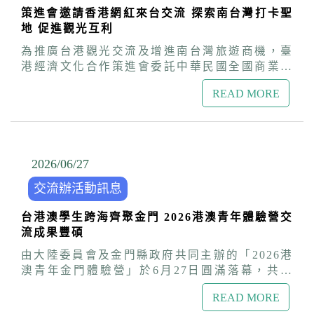
信與情誼，成為深化彼此良性互動與進步的橋
眾及港澳學生有就學就業、在台生活、申請居留
業。
策進會邀請香港網紅來台交流 探索南台灣打卡聖
樑。 盧處長強調，陸委會與策進會積極推動台灣
定居等相關問題，可撥打交流辦諮詢專線
地 促進觀光互利
與港澳之間經貿與文化交流，也是港澳學生在台
(02)2700-3199，感受政府「善意久久」的陪伴
灣最溫暖的依靠。他以港澳學生評點制留台的數
為推廣台港觀光交流及增進南台灣旅遊商機，臺
與協助。
字為例，從2019年的700人次，增加至2025年的
港經濟文化合作策進會委託中華民國全國商業總
2100人，成長近3倍，顯見政府近年不斷優化
會於6月22日至27日舉辦「港灣潮旅-香港旅遊達
「進得來、留得住、好發展」的友善環境已具成
READ MORE
人交流團」，邀集15位香港網紅來台，親身走訪
效，台灣已成為港澳青年職涯發展與築夢的地
屏東及高雄熱門及新興景點，並與交通部觀光
方。 本次知性之旅行程首先走訪歷史古鎮鹿港與
署、高雄市政府觀光局等單位交流，盼吸引更多
彰化市區，感受台灣早期的文化脈絡，並至「卦
港澳人士來台觀光，創造觀光經濟互利。 策進會
山藝術聚落」見證年輕藝術家如何翻轉舊空間、
副董事長兼經濟合作委員會召集人許舒博指出，
2026/06
/
27
賦予新生命。隨後前往雲林口湖的「好蝦囧男
台灣好客且深具人情味，從 2023 年起，策進會
社」，體會台灣青年堅持生態共生、友善土地的
交流辦活動訊息
積極邀請香港KOL朋友來台深度體驗宣傳，2025
創業精神；並在北港朝天宮隆重的裊裊香火中，
年來台旅客857萬人次，港澳旅客逾131萬人次，
體驗最道地的庶民信仰與人情味。旅程最後落腳
台港澳學生跨海齊聚金門 2026港澳青年體驗營交
佔比達15%，是台灣海外觀光客來源第二位，相
嘉義「檜意生活村」與「二通街區（本島人
流成果豐碩
當重要，除希望透過網紅社群分享吸引更多港澳
街）」，看見舊城區在新舊融合的設計下再次展
朋友來台旅遊，策進會今年也計畫辦理訪港團，
由大陸委員會及金門縣政府共同主辦的「2026港
現蓬勃生機。 這次的行程對習慣於高密度、快節
促進兩地交流互動。 大陸委員會副主任委員兼策
澳青年金門體驗營」於6月27日圓滿落幕，共有
奏都市生活的港澳同學而言，帶來了視野與心靈
進會董事李麗珍也表示，策進會自2010年成立以
來自港澳及在臺就學的38名臺灣與港澳學生參
上的深刻衝擊。參與活動的港澳同學紛紛表示，
來，致力「創造經濟互利，匯聚文化活力」，積
READ MORE
加，陸委會港澳蒙藏處組長李晉梅偕同臺港經濟
此行讓他們跳脫課本與都市的框架，看見了台灣
極推動台港經貿文化交流合作，觀光旅遊更是重