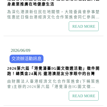
參與各項社會服務，不僅擔任吳沙故居的導覽志
高雄旅遊住宿獎勵計畫」，而香港旅客是高雄僅
策進會舉辦的「2026年港覺濠臺IG圖文競賽」，
身產業推廣在地健康生活
工，更加入宜蘭縣文化局「醜小鴨故事劇團」成
次於日本的重要的觀光來源，未來將持續深化與
將金門所見所聞、文化風情與心中感動，用創意
為假日故事志工長達13年。 在劇團中，吳美兒與
為深化港澳新住民在地關懷，大陸委員會參事楚
香港各界交流合作，讓更多香港旅客感受高雄港
發聲，帶著如風獅爺般堅定的韌性，寫下屬於年
夥伴們攜手將繪本故事改編成生動有趣的戲劇表
恆惠近日偕台港經濟文化合作策進會同仁參與內
灣與文化魅力。 參與「港灣潮旅」活動的香港網
輕世代的精彩故事！ 金門縣議員唐麗輝特地抽空
演，足跡遍及圖書館、校園與社區。藉由不同領
政部移民署「到府服務、宅配愛」聯合訪視活
紅，此次探訪墾丁的碧海藍天及台灣最南點、三
出席中午的交流餐會，與學員熱絡互動。
域面向的參與及付出，除了不斷增進自身能力，
READ MORE
動，前往彰化市探訪香港新住民「阿言」(化
輪車遊恆春古城、枋寮彩虹藝鐵園區、東港王船
更將文化與故事的力量傳遞給更多家庭。她豐富
名)，瞭解其在台設立運動工作室的創業歷程與生
文化館、大鵬灣風景區、國立海洋生物館、高雄
且具啟發性的生命經驗，亦曾獲邀在電視節目
活情形。透過實地交流，見證港澳新住民結合專
旗津老街及衛武營國家藝術文化中心等，除體驗
《我們一家人》，代表香港新住民分享在台灣落
業與熱情，推廣運動與銀髮健康訓練，為地方注
手作巧克力，亦品嚐台灣原住民美食及萬巒豬腳
地生根的生活故事。一路走來，她深深體會到：
入溫暖能量。 香港新住民阿言運動相關學系畢業
2026/06
/
09
等特色料理。 身兼南台灣觀光產業聯盟召集人的
「只要願意學習、願意付出，每個人都能在不同
後，選擇留台投入健身產業，與友人共同創立運
策進會經合會委員林富男，也特別向香港團員推
的土地上綻放自己獨特的光。」 陸委會參事楚恆
交流辦活動訊息
動工作室，提供私人教練、銀髮肌力訓練及團體
薦墾丁龍鑾潭、屏菸1963文化基地、高雄駁二特
惠表示，港澳人士移居台灣後，除在經濟與文化
課程等服務。阿言相信運動能帶來健康與正向力
區及亞洲新灣區等，認為屏東充滿自然景色與人
領域展現多元發展外，也逐步在地方創生、文化
2026第六屆「港覺濠臺IG圖文徵選活動」徵件開
量，鑑於銀髮人口比例增加，她持續精進專業能
情溫度，而高雄觀光結合科技、創新與生活，非
傳承及社區關懷等面向發揮影響力，展現對台灣
跑！總獎金24萬元 邀港澳朋友分享眼中的台灣
力，希望幫助更多長者關注健康，提升生活品
常適合港人來台深度體驗，一來再來。
這片土地的熱愛。策進會將配合陸委會持續走訪
質，並建議銀髮族除了走路外，也能適當訓練肌
由財團法人臺港經濟文化合作策進會(下稱策進
各地，訪視港澳朋友，並辦理關懷港澳居民來台
力，避免滑倒受傷。隨著學員增加，他們於3年後
會)主辦的2026第六屆「港覺濠台IG圖文徵選活
居留定居座談會、台適生活講座與IG圖文徵選、
擴大場館規模，提供更完善寬廣的運動空間。 楚
動」，即日起至10月31日開放徵件。以「拍出你
健行淨山、足球賽、好友港節市集等各式活動，
恆惠表示，台灣是尊重多元文化、充滿人情味的
READ MORE
眼中的台灣」為主題，邀請港澳朋友透過
打造台港澳多元共融的生活環境，協助港澳朋友
社會，政府歡迎港澳朋友來台發展，也樂見港澳
Instagram的照片與文字，分享在台生活與來台旅
定居及生活適應更加順利，在台安居樂業。
新住民運用自身專長投入各行各業，展現多元活