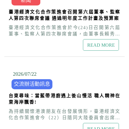
新聞
生具備的國際視野與多元背景，都是台灣社會與
話；透過台灣設計、藝術及科技產業等跨域合
產業極力爭取的優秀人才。政府始終抱持開放與
作，放大台灣文化的國際影響力。 本次會議
臺港經濟文化合作策進會召開第六屆董事、監察
歡迎的態度，積極打造友善的居留與發展環境，
共有王孟超、邱瑗、邱懷萱、胡嘉、耿一偉、陳
人第四次聯席會議 通過明年度工作計畫及預算案
並透過「臺港服務交流辦公室」提供專人專線諮
板、陳隆昊、陳瑩芳、游蕙芬、褚明仁、劉克
詢與輔導服務，協助港澳朋友順利融入台灣社
臺港經濟文化合作策進會於今(24)日召開第六屆
襄、劉嘉明、劉嘉偉、蔡佩烜、蔡珠兒、鴻鴻、
會、安居樂業。 盧長水指出，近年因應區域情勢
董事、監察人第四次聯席會議，由董事長賴秀如
張鐵志及謝佩霓等18位委員出席，會議圓滿順
轉變與整體國家安全考量，政府有必要建立合理
主持，會中討論通過明年度工作計畫及預算案等
利。 新聞聯絡人：黃先生 連絡電話：2700-3263
的安全管理審查機制，不僅是維護台灣民主自由
READ MORE
重要議題。 賴秀如指出，下半年策進會持續以積
體制與社會穩定，也是對所有依法依規申請、有
極態度辦理多元活動，服務在臺港人，包括淨山
心在台深耕發展的港澳朋友最堅實的保障。陸委
淨灘公益活動、市集、IG圖文徵選比賽、基本急
會與策進會將持續辦理多元關懷活動，建構更完
救知能課程等，另也將推動百年傳承產業、觀光
善的支援網絡，陪伴港澳朋友與學生在台灣安心
及影視文化產業的交流合作，維持臺港經貿文化
2026/07
/
22
生活、勇敢築夢。 此外，針對港澳朋友擔憂中共
良性互動。 本次會議另外通過聘用人員管理要點
實施「民族團結進步促進法」及日益嚴重的長臂
交流辦活動訊息
修正案、政府董事異動，以及本年度重要工作規
管轄與跨境鎮壓，如何守護在台生活不受影響，
劃及執行成果。
陸委會特別邀請內政部警政署代表到場向港澳新
台東尋味：當藍帶港廚遇上後山慢活 職人精神在
住民說明政府相關作為。盧長水補充說明，政府
東海岸飄香!
已成立行政院層級的「跨機關協處平台」，從
為持續關懷港澳朋友在台發展情形，臺港經濟文
「預防」、「反制」及「保護」三面向因應，除
化合作策進會今（22）日隨同大陸委員會出席內
強化風險警示，加強暴力犯罪、組織犯罪、黑道
政部移民署跨機關聯合關懷列車活動，前往台東
及其他重大犯罪份子入境審查，並透過跨部會資
READ MORE