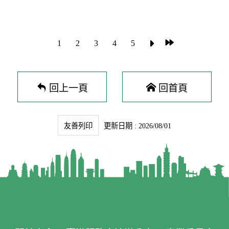
遊的真實片刻。活動將選出26件優秀作品，總獎
力。陸委會與策進會將持續透過生活講座、交流
金新台幣24萬元，首獎高達6萬元，期待吸引更
活動及地方訪視等方式，關懷港澳朋友在台適應
多港澳朋友用自己的視角，記錄屬於台灣的故
與發展情形，協助港澳新住民安心生活、在台深
事。 以港澳視角，收藏屬於台灣的日常風景 策
1
2
3
4
5
耕發展。
進會秘書長盧長水表示，「港覺濠臺IG圖文徵選
活動」自2021年起已走過五屆，活動不僅呈現港
澳朋友眼中的台灣，讓不同生活經驗與文化視角
彼此交會，更延伸台港澳之間的理解與情感連
回上一頁
回首頁
結，投稿件數逐年創新高，已然成為台港澳交流
的重要平台，深受好評。今年持續邀請港澳朋友
以圖文記錄與台灣相遇的時刻，從街角風景、旅
途印象到生活日常，寫下一則則真誠而動人的故
友善列印
更新日期 : 2026/08/01
事。 用一則貼文分享你眼中的台灣 本屆活動
開放在台居留、短期停留，或來台旅遊的港澳朋
友免費參加，鼓勵大家透過IG圖文分享眼中的台
灣。無論是街角隨手拍下的日常風景，或是手機
裡一直捨不得刪除的台灣回憶，只要是2025年起
在台灣拍攝的照片，都可投稿參加。主辦單位也
鼓勵多元創作與不同視角表達，投稿次數不限，
期待讓更多港澳朋友用自己的影像與文字，留下
屬於台灣的真實印象。 年底揭曉26件作品 讓港