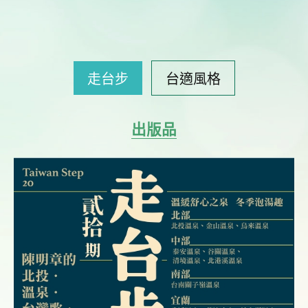
走台步
台適風格
出版品