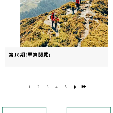
第18期(單篇閱覽)
1
2
3
4
5