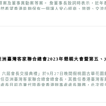
近年香港情勢的變化各界都非常關注，也深感擔憂。臺
仍然希望香港能夠保有一個讓人安心經商、旅遊、交流
有序交流，舉辦多項臺港經貿產業參訪，及文化論壇講
過去的良好基礎上，策進會亦將辦理10餘項主題活動
交流。 詹董事長也說明，策進會今年秉持「香港人幫助香港人」的概
Podcast及影音節目，邀請在臺成功發展港人現身
術總監黃明川導演接任董事；另為配
護與管理，亦決議通過個人資料保護管理要點草案及誠
案加給修正草案，期激勵同仁士氣，促使會務順利推
洲臺灣客家聯合總會2023年懇親大會暨第五
五、六屆會長交接典禮」於9月27日晚間假桃園古華花
榮任亞洲臺灣客家聯合總會總會長，其擔任香港臺灣客
盧處長目前亦兼代陸委會香港辦事處處長職務，此次很
會長除了是個成功的企業家，也是位作家，以自己
年出版了「浮生寶典-一個客屬女性的獨白」，渠同時
之下，仍積極籌辦