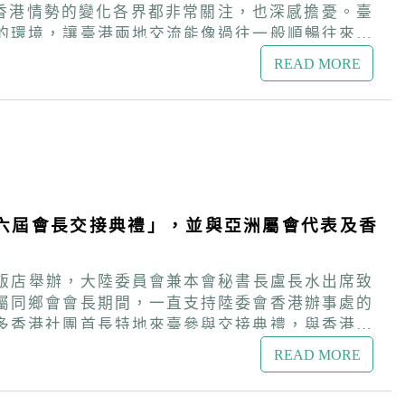
的環境，讓臺港兩地交流能像過往一般順暢往來。
座，以及逾50場次在臺港人服務活動，共逾3千
READ MORE
，包括綠能產業赴港參訪，及觀光文化產業的交流
說法、分享經驗，並由政府主管部門以面對面方式協
信經營規範部分規定修正草案；此外，本次會議同
動。
、六屆會長交接典禮」，並與亞洲屬會代表及香
園飯店舉辦，大陸委員會兼本會秘書長盧長水出席致
屬同鄉會會長期間，一直支持陸委會香港辦事處的
多香港社團首長特地來臺參與交接典禮，與香港好
READ MORE
也是一位慈善家，在去年10月成立了客家康慈社