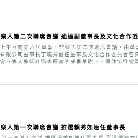
陸委會副處長魏淑娟特別到場與現場賓客交流互動，並
察人第二次聯席會議 通過副董事長及文化合作
8)日上午召開第六屆董事、監察人第二次聯席會議，由
曉菁擔任董事及文化合作委員會召集人。 董事長賴秀如表示，策進會今年的
在過去厚實的成果基礎上，襄助策進會開創會務新局。 本次會議另亦
調整案及115年度工作計畫及預算。
察人第一次聯席會議 推選賴秀如連任董事長