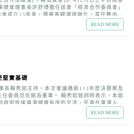
業總會理事長許舒博擔任該會「經濟合作委員會」
港關係的良性發展。 賴秀如期盼新一
READ MORE
，加強整合政府及民間的資源與力量，應用新的思
更堅實基礎
事長賴秀如主持。本次會議通過113年度決算案及
。 賴秀如致詞時表示，本屆
助政府恢復臺港健康有序的交流，完善在臺港人的
特別表達感謝之意。 賴秀如說明，去
READ MORE
融入臺灣社會的活動，展現豐碩的服務交流成果。
講座、淨灘與生態健行、香港影展、大型香港市集