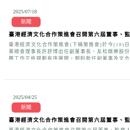
等議題進行討論。 此外，總會於8月6日晚間舉辦週年交流餐會，邀請海外聯合招生委員會主任委員蘇玉龍以及銘傳、弘光、文化、逢甲、樹德、萬能、
玄奘、大葉、大仁、南華等多所大學代表參加，
2025/07
/
18
肯定與感謝。
新聞
臺港經濟文化合作策進會召開第六屆董事、監
臺港經濟文化合作策進會(下稱策進會)於今(1
業總會理事長許舒博出任副董事長、友松娛樂股份有限公司董事長丁
務工作正依規劃有序展開，期盼新任副董事及文合會召集人能夠
進度及下半年業務規劃，並討論通過114年度預算
2025/04
/
25
新聞
臺港經濟文化合作策進會召開第六屆董事、監