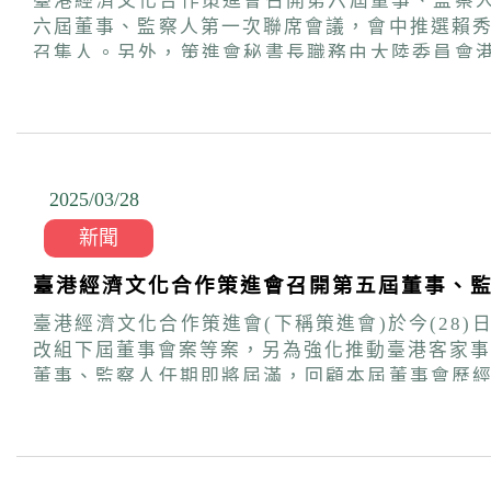
臺港經濟文化合作策進會召開第六屆董事、監察人第一次聯席會議 推選賴秀如連任董事長 臺港經濟文化合作策進會
六屆董事、監察人第一次聯席會議，會中推選賴
召集人。另外，策進會秘書長職務由大陸委員會港澳蒙藏處處長盧長水續任。 董事長賴秀如表示
交流為主，進化到現今的交流與服務齊頭併進。但不論
屆董事及監察人持續支持本會，攜手推動業務，
維與創意，完善各項交流及服務工作。
2025/03
/
28
新聞
臺港經濟文化合作策進會召開第五屆董事、監
臺港經濟文化合作策進會(下稱策進會)於今(28
改組下屆董事會案等案，另為強化推動臺港客家事務交流合
董事、監察人任期即將屆滿，回顧本屆董事會歷
服務，是本會首要任務。在策進會團隊的努力下，各項
年以來，策進會配合政府政策，推動臺港綠能、
今年將持續規劃辦理多項主題活動，包括經貿觀
等，期為臺港交流打造更堅實的基礎。