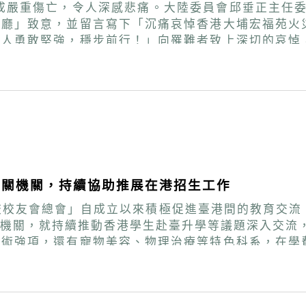
造成嚴重傷亡，令人深感悲痛。大陸委員會邱垂正主任委
餐廳」致意，並留言寫下「沉痛哀悼香港大埔宏福苑火
港人勇敢堅強，穩步前行！」向罹難者致上深切的哀悼
社群自發設置弔唁點，希望能在台灣匯聚彼此的力量，讓
逝者安息、傷者康復、失聯者平安，也願所有受影響的
陪伴每位在台的港澳新住民朋友穩定生
相關機關，持續協助推展在港招生工作
校校友會總會」自成立以來積極促進臺港間的教育交流
就持續推動香港學生赴臺升學等議題深入交流，並與多所學校
學術強項，還有寵物美容、物理治療等特色科系，在學
。 大陸委員會港澳蒙藏處處長兼臺港經濟文化合作策進會秘書長盧
協助在港推動臺灣高等教育招生宣導，臺灣非常歡迎香
部國際及兩岸教育司司長李毓娟亦親自接見訪團，雙方