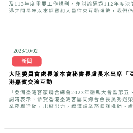
及113年度重要工作規劃，亦討論通過112年度決算案及董事異動案等案。 詹董事長致詞時表示，
港之間長年以來經貿和人員往來互動頻繁，我們
策進會去年配合政府政策，積極推動疫後臺港健康
人次參加，成功為臺港交流注入新的動能。今年在
活動，以及籃球與足球友誼賽、生態活動，以及大型香港市集等，希望持續深化臺港
念，持續規劃各種居留定居及生活適應講座，製播
助解決港人在臺各項問題，讓港人感受臺灣社會的溫暖與關懷。 本次會議也決議通過由現任嘉義國際藝術紀錄影展藝
2023/10
/
02
合政府推動揭弊者保護措施並落實個人資料之保
時決議通過聘用人員管理要點之薪資支給基準及專
新聞
大陸委員會處長兼本會秘書長盧長水出席「亞
港嘉賓交流互動
「亞洲臺灣客家聯合總會2023年懇親大會暨第
詞時表示，恭賀香港臺灣客屬同鄉會會長吳秀娥
業務與活動，出錢出力，讓港處業務順利推動。
朋友歡聚一堂，內心極為高興，也希望大家持續支持港處的業務與活動。 盧處長向在場人士介紹，吳總
在海外打拼的甘苦及經營講求的紀律和信用，在去
會福利基金會關懷長者，為臺灣的老人福利挹注資源。 盧處長續表示，吳會長在2021年接任香港臺灣客屬同鄉會的會長，在疫情影響