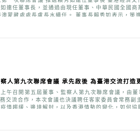
(下稱策進會)於今(25)日上午召開第
秀如連任董事長，並通過由現任董事、中華民國全國商
，策進會成立15年來，隨著客觀環境變化，其任務由以
外在環境如何轉變，策進會繼續致力於協助政府，全力維繫台
為台港關係正向發展貢獻力量，也期許策進會工作團隊
察人第九次聯席會議 承先啟後 為臺港交流打造
)日上午召開第五屆董事、監察人第九次聯席會議，由董
作，本次會議也決議聘任客家委員會常務副主任委員范佐銘為董事
經疫情趨緩、邊境解封，以及香港情勢的變化，如何協
工作皆有亮眼的成績。賴秀如對董事及監察人的支持及貢獻，
旅遊、藝文與建築文化互訪，並辦理數十場次協助港人
光、藝文領域的交流互訪，以及生活法規與居留定居