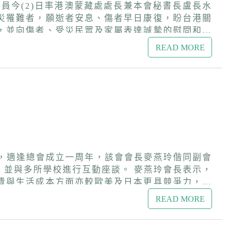
員今(2)日率港澳蒙藏處處長兼本會秘書長盧長水
災罹難者，願逝者安息、傷者早日康復，盼台港關
，並向傷者、受災民眾及家屬表達誠摯的慰問和關
READ MORE
台港兩地的關懷能跨越距離、彼此相伴。 在這
家庭度過難關。讓我們在台灣與香港之間，用關懷
，適逢總會成立一周年，該會會長麥燕玲偕同副會
進行互動座談。 麥燕玲會長表示，
費與生活成本方面亦較歐美及日本更具競爭力，她
READ MORE
港學子來臺升讀大學，也希望臺港兩地的青年學子
就香港學生招生時程及推廣、港生在境外居留時間