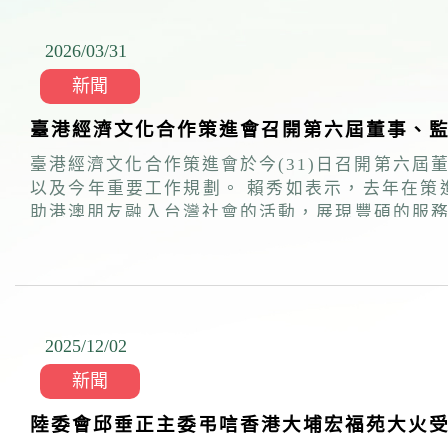
2026/03
/
31
新聞
臺港經濟文化合作策進會召開第六屆董事、監
臺港經濟文化合作策進會於今(31)日召開第六
以及今年重要工作規劃。 賴秀如表示，去年在策進會團隊的努力下，積極推動台灣農特產品、觀光、藝文、建築與設計交流互訪，並辦理高達80場次協
助港澳朋友融入台灣社會的活動，展現豐碩的服
溫暖善意態度，繼續服務在台港人。 策進會今年的交流與服務工作正依規劃有序展開，將持續辦理多項主題活動，包括台港兩地觀光、經貿及文化藝術領
域主題的交流互訪。此外，今年也規劃多元活動，
驗、IG圖文徵選、淨山與淨灘公益活動、香港影
2025/12
/
02
新聞
陸委會邱垂正主委弔唁香港大埔宏福苑大火受