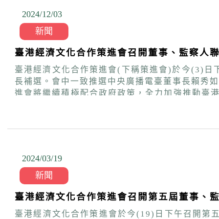
2024/12
/
03
新聞
臺港經濟文化合作策進會召開董事、監察人聯
臺港經濟文化合作策進會(下稱策進會)於今(3
長補選。會中一致推選中央廣播電臺董事長賴秀如擔任策進會董事長。 賴秀如致詞時表示，策進會的交流
進會將繼續積極配合政府政策，全力加強推動臺
樂業。 賴秀如指出，其長期在新聞界服務，從未間斷對香港的關注，目前亦在央廣推動製播粵語節目，促進臺港相互瞭解，協助在臺港人融入臺灣社會。
她認為，策進會董事長職務不單是責任與挑戰，
會團隊一同努力，讓臺港關係持續正向發展。 本次會議另決議聘任大陸委員會副主委沈有忠、數位發展部次長葉寧擔任策進會董事，為策進會的會務推
動，注入新的動能。
2024/03
/
19
新聞
臺港經濟文化合作策進會召開第五屆董事、
臺港經濟文化合作策進會於今(19)日下午召開