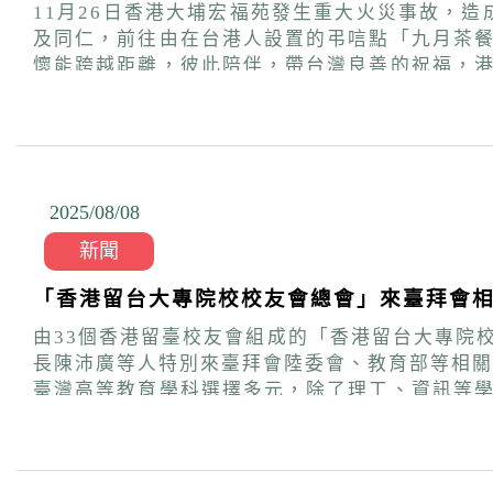
11月26日香港大埔宏福苑發生重大火災事故，
及同仁，前往由在台港人設置的弔唁點「九月茶
懷能跨越距離，彼此陪伴，帶台灣良善的祝福，
懷，陪伴香港朋友們共同面對沉重哀痛時刻。 在台港人們身在台灣，心繫香港，對大埔宏福苑火災感到無比悲痛。為了向受難者致意，也讓更多台灣民眾
能一同傳遞對香港的祈願與祝福，在台港人店家與
段艱難的日子裡，我們與香港朋友心靈牽繫，願
串起連結，以行動相互支持，在艱難時刻成為彼此最堅定的力量。 陸委會與策進會也將持續提供各項服務與協助，
活、安心前行。
2025/08
/
08
新聞
「香港留台大專院校校友會總會」來臺拜會
由33個香港留臺校友會組成的「香港留台大專院
長陳沛廣等人特別來臺拜會陸委會、教育部等相關機關，
臺灣高等教育學科選擇多元，除了理工、資訊等
建議更強化升學管道及相關資訊的提供，協助香港學生更全面瞭解在臺升學的多元選擇
長水於接見麥會長等一行時表示，感謝總會長期
能有更多的交流，增進彼此的認識與瞭解。教育