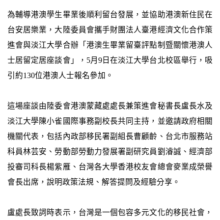
為輔導港澳學生畢業後順利留台發展，並協助港澳新住民在
台安居樂業，大陸委員會攜手財團法人臺港經濟文化合作策
進會與淡江大學合辦「港澳生畢業留臺評點制暨關懷港澳人
士居留定居座談會」，5月9日在淡江大學台北校區舉行，吸
引約130位港澳人士報名參加。
這場座談由陸委會港澳蒙藏處處長兼策進會秘書長盧長水及
淡江大學陳小雀國際事務副校長共同主持，並邀請政府相關
機關代表，包括內政部移民署副組長曹顧齡、台北市服務站
科員林芸安、勞動部勞動力發展署副研究員劉濬誠、經濟部
投審司科長楊紫雁、台灣各大學香港校友會總會麥業成榮譽
會長出席，說明政策法規、解答提問及經驗分享。
盧處長致詞時表示，台灣是一個包容多元文化的移民社會，