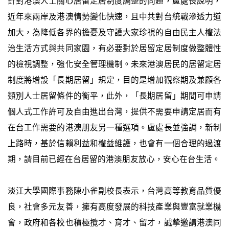
針對港澳人士關心居留定居制度調整的問題，盧處長說明，
近年來兩岸及港澳情勢變化快速，且中共對台統戰滲透力道
加大，為降低各界的擔憂及守護大家珍視的自由民主人權法
治生活方式與共同家園，有必要對於居留定居制度做整體性
的檢視調整，強化安全管理機制。未來港澳居民的居留定居
制度將增設「長期居留」規定，目的是增加觀察期及兼顧各
類別人士居留條件的衡平，此外，「長期居留」期間可申請
個人式工作許可及自由進出台灣，提供不需要申請定居而有
在台工作需要的港澳朋友另一種選項。盧處長並強調，新制
上路時，基於信賴利益和權益維護，也會有一個合理的過渡
期，請目前已經在台居留的港澳朋友放心，安心在台生活。
淡江大學國際事務陳小雀副校長表示，台灣高等教育品質優
良，社會多元友善，擁有高度發展的科技產業與豐富就業機
會，政府和各校也積極攬才、育才、留才，誠摯邀請港澳同