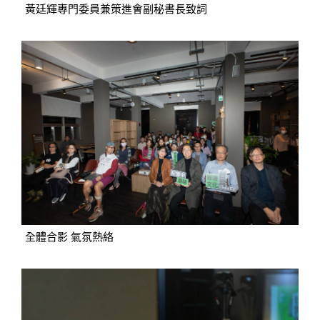
黃廷輝專門委員兼策進會副秘書長致詞
全體合影 氣氛熱絡