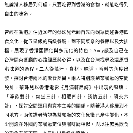
無論港人移居到何處，只要吃得到香港的食物，就能吃得到
自由的味道。
曾經在香港居住近20年的蔡珠兒老師首先向觀眾簡述香港飲
食文化，從五星級的高級餐廳，到不同菜系的餐館以及大排
檔，展現了香港國際化與多元化的特色。Andy談及自己在
台灣開茶餐廳的心路經歷與心得，以及在台灣找尋及還原香
港味道的過程。二人從醬汁、食材、味道、香料等角度出
發，探討台港兩地的飲食差異。兩人特別談到茶餐廳的空間
設計，蔡珠兒以香港電影《月滿軒尼詩》中出現的豎牌：
「淨飲雙計，齋坐三計，相體四計，談情五計，鬧交六
計」，探討空間運用與資本主義的關係。隨著港人移居到不
同地方，兩位講者皆認為茶餐廳的文化象徵已產生變化，不
少開設在外國的茶餐廳定位與咖啡廳相似，與以往庶民飲食