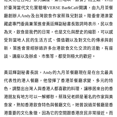
於臺灣當代文化實驗場VERSE Bar&Café開講，由九月茶餐
廳創辦人Andy及台灣飲食作家蔡珠兒對談。陸委會港澳蒙
藏處專門委員兼策進會黃廷輝副秘書長致詞時表示，民以食
為天，飲食是我們的日常，也是文化與歷史的縮影，可以感
受到當地人民的生活方式、價值觀以及對文化的傳承與創
新，策進會曾經辦過許多台港飲食文化交流的活動，有座
談、講座以及辦桌、市集等，都受到極大的歡迎。
黃廷輝副秘書長說，Andy的九月茶餐廳現在是在台北最具
代表性的港人餐廳，他發揮了香港茶餐廳求變、多元的特
色，調整出台灣人與香港人都喜歡的料理，讓移居來台的香
港朋友有地方可以一解鄉愁。蔡珠兒老師是著名的作家與美
食家，熟知香港飲食特色與餐廳文化，她曾說過茶餐廳是香
港重要的文化象徵，因為它的空間跟香港庶民非常接近。而