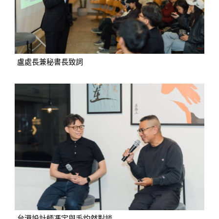
盧處長兼秘書長致詞
台港設計師馮宇與毛灼然對談