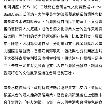
系列講座，於昨（8）日晚間在臺灣當代文化實驗場VERSE
Bar&Café正式開講。大陸委員會港澳蒙藏處處長兼策進會秘
書長盧長水致詞時表示，台灣擁有自由民主的沃土，又有豐
富的藝術與人文底蘊，成為香港文化專業人士的創作天地與
新樂園，而他們的努力已逐漸開花結果，比如梁莉姿、廖偉
棠、陳慧、沐羽等香港作家，分別拿到文化部金鼎獎以及臺
北國際書展首獎；香港演員鄭敏妮、張啟樂也分別榮獲金片
子大賽評審團特別獎及廣播金鐘獎。相信這些佳績都只是序
曲，未來一定會有更多香港文化人在台灣發光發熱，讓具有
香港特色的文化風采繼續在台灣成長茁壯。
盧長水處長指出，政府持續推動台港經貿文化交流，並協助
移居來台的港人能夠安居樂業，陸委會與策進會在上個週末
合作辦理的「好友港節」市集，有66個香港與台灣特色飲食