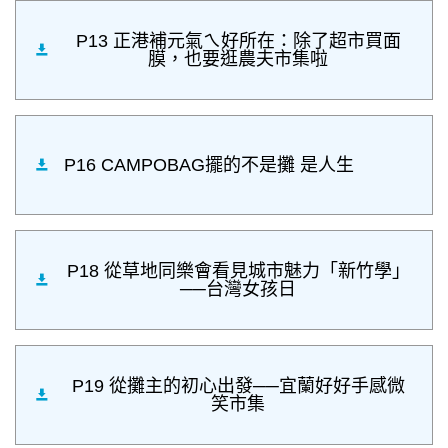
P13 正港補元氣ㄟ好所在：除了超市買面
膜，也要逛農夫市集啦
P16 CAMPOBAG擺的不是攤 是人生
P18 從草地同樂會看見城市魅力「新竹學」
──台灣女孩日
P19 從攤主的初心出發──宜蘭好好手感微
笑市集