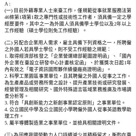
A :
(一) 目前外籍專業人士來臺工作，僅規範從事就業服務法第
46條第1項第1款之專門性或技術性工作者，須具備一定之學
經歷要件，其中之一為外國人須具備學士學位以及2年以上
工作經驗（碩士學位則免工作經驗）。
(二) 另配合企業用人需求，雇主具備下列資格之一，所聘僱
之外國人若具學士學位，則不受工作經驗之規範：
1. 取得經濟部核發之「企業營運總部範圍證明函」、「國內
外企業在臺設立研發中心計畫核定函」、於獲獎次日起1年
內有效之「電子資訊國際夥伴績優廠商證明函」。
2. 科學工業園區事業單位，且其聘僱之外國人從事之工作，
為生產產品或勞務所需之設計、提升產業技術或研究發展、
經營管理及相關研究、國外特殊語言區域業務推廣及市場調
查分析等。
3. 符合「具創新能力之新創事業認定原則」之事業單位。
4. 公立國民中學及公立國民小學聘僱外國人從事英語教學助
理工作。
5. 屬半導體製造業之事業單位，並檢具相關證明文件。
(三) 為因應我國勞動力人口持續減少並積極留才，衡酌在臺