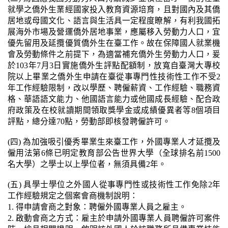
就學之僑外生業經國家投入教育資源培育，且對國內及其僑
居地或母國文化、語言與生活具一定程度瞭解，有利我國拓
展海外市場及營運僑外居地事業，應屬移入勞動力人口，宜
優先留用及延攬優質僑外生在臺工作。故在保障國人就業機
會及勞動條件之前提下，為適當補充僑外生勞動力人口，爰
於103年7月3日實施僑外生評點配額制，放寬自臺灣大專校
院以上畢業之僑外生申請在臺從事專門性技術性工作不受2
年工作經驗限制，改以學歷、聘僱薪資、工作經驗、職務資
格、華語語文能力、他國語言能力或他國成長經驗、配合政
府政策及在校就讀期間領取獎學金或成績優異者等8個項目
評點，總分達70點，勞動部即核發聘僱許可。
(四) 為加強吸引優秀畢業生來臺工作，外國專業人才延攬及
僱用法第6條已明定教育部公告世界大學（全球排名前1500
名大學）之學士以上學位者，無須具備2年。
(五) 具學士學位之外國人從事專門性或技術性工作免除2年
工作經驗規定之個案會商機制說明：
1. 得申請會商之對象：聘僱外國專業人員之雇主。
2. 啟動會商之方式：雇主於申請外國專業人員聘僱許可案件