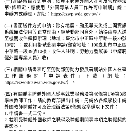
(一) 網路傳輸方式申請：依雇主聘僱外國人許可及管理辦法
第7條規定，應使用「外國專業人員工作許可申辦網」線上
申辦方式辦理，網址：https://ezwp.wda.gov.tw/。
(二) 書面送件方式申請：除有地震、颱風等天災或上開資訊
系統無法使用等正當理由，經勞動部同意外，始得由專人送
至機關收件櫃檯辦理（地址：臺北市中正區中華路一段39號
10樓）；或利用掛號郵寄申請(郵寄地址：100臺北市中正區
中華路一段39號10樓，收件人註明：勞動力發展署（申請聘
僱外國專業人員）收)
(三) 相關申請書表可至勞動部勞動力發展署網站外國人在臺
工作服務網「申請表件」下載（網址：
https://ezworktaiwan.wda.gov.tw/）。
(四) 有關雇主聘僱外國人從事就業服務法第46條第1項第3款
學校教師工作，請向教育部提出申請，另請依各級學校申請
外國教師聘僱許可及管理辦法第6條規定準備以下文件：
1. 申請書一式二份。
2. 載明受聘僱外國教師之職稱及聘僱期間等事項之聘僱契約
書影本。