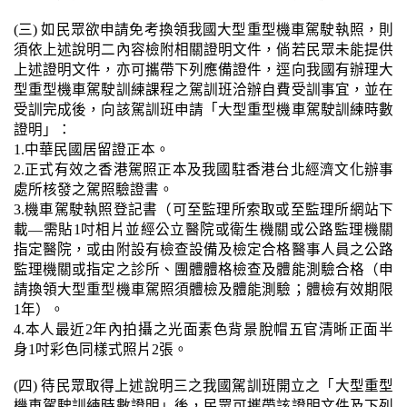
(三) 如民眾欲申請免考換領我國大型重型機車駕駛執照，則
須依上述說明二內容檢附相關證明文件，倘若民眾未能提供
上述證明文件，亦可攜帶下列應備證件，逕向我國有辦理大
型重型機車駕駛訓練課程之駕訓班洽辦自費受訓事宜，並在
受訓完成後，向該駕訓班申請「大型重型機車駕駛訓練時數
證明」：
1.中華民國居留證正本。
2.正式有效之香港駕照正本及我國駐香港台北經濟文化辦事
處所核發之駕照驗證書。
3.機車駕駛執照登記書（可至監理所索取或至監理所網站下
載—需貼1吋相片並經公立醫院或衛生機關或公路監理機關
指定醫院，或由附設有檢查設備及檢定合格醫事人員之公路
監理機關或指定之診所、團體體格檢查及體能測驗合格（申
請換領大型重型機車駕照須體檢及體能測驗；體檢有效期限
1年）。
4.本人最近2年內拍攝之光面素色背景脫帽五官清晰正面半
身1吋彩色同樣式照片2張。
(四) 待民眾取得上述說明三之我國駕訓班開立之「大型重型
機車駕駛訓練時數證明」後，民眾可攜帶該證明文件及下列