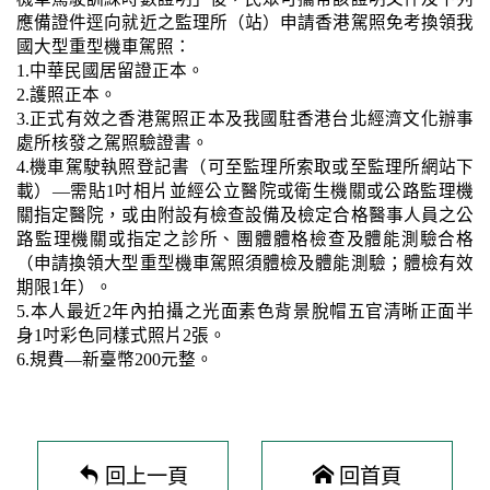
應備證件逕向就近之監理所（站）申請香港駕照免考換領我
國大型重型機車駕照：
1.中華民國居留證正本。
2.護照正本。
3.正式有效之香港駕照正本及我國駐香港台北經濟文化辦事
處所核發之駕照驗證書。
4.機車駕駛執照登記書（可至監理所索取或至監理所網站下
載）—需貼1吋相片並經公立醫院或衛生機關或公路監理機
關指定醫院，或由附設有檢查設備及檢定合格醫事人員之公
路監理機關或指定之診所、團體體格檢查及體能測驗合格
（申請換領大型重型機車駕照須體檢及體能測驗；體檢有效
期限1年）。
5.本人最近2年內拍攝之光面素色背景脫帽五官清晰正面半
身1吋彩色同樣式照片2張。
6.規費—新臺幣200元整。
回上一頁
回首頁