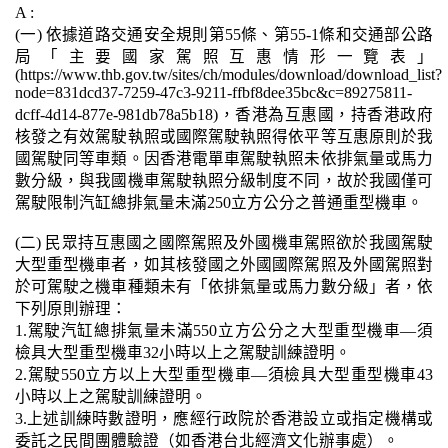
A :
(一) 依據道路交通安全規則第55條、第55-1條和交通部公路
局「主要國家駕照互惠情形一覽表」
(https://www.thb.gov.tw/sites/ch/modules/download/download_list?
node=831dcd37-7259-47c3-9211-ffbf8dee35bc&c=89275811-
dcff-4d14-877e-981db78a5b18)，香港為互惠國，持香港政府
核發之有效駕駛執照或國際駕駛執照得依平等互惠原則於我
國駕駛同等車類。因香港電單車駕駛執照未依排氣量或馬力
數分級，與我國機車駕駛執照分級制度不同，故於我國僅可
駕駛限制汽缸總排氣量未滿250立方公分之普通重型機車。
(二) 民眾持互惠國之國際駕照及外國機車駕照欲於我國駕駛
大型重型機車者，如其核發國之外國國際駕照及外國駕照對
於可駕駛之機車種類未有「依排氣量或馬力數分級」者，依
下列原則辦理：
1.駕駛汽缸總排氣量未滿550立方公分之大型重型機車—須
檢具大型重型機車32小時以上之駕駛訓練證明。
2.駕駛550立方以上大型重型機車—須檢具大型重型機車43
小時以上之駕駛訓練證明。
3.上述訓練時數證明，應經行政院於香港設立或指定機構或
委託之民間團體驗證（如香港台北經濟文化辦事處）。