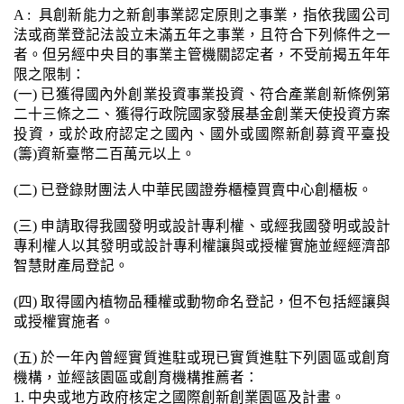
A : 具創新能力之新創事業認定原則之事業，指依我國公司
法或商業登記法設立未滿五年之事業，且符合下列條件之一
者。但另經中央目的事業主管機關認定者，不受前揭五年年
限之限制：
(一) 已獲得國內外創業投資事業投資、符合產業創新條例第
二十三條之二、獲得行政院國家發展基金創業天使投資方案
投資，或於政府認定之國內、國外或國際新創募資平臺投
(籌)資新臺幣二百萬元以上。
(二) 已登錄財團法人中華民國證券櫃檯買賣中心創櫃板。
(三) 申請取得我國發明或設計專利權、或經我國發明或設計
專利權人以其發明或設計專利權讓與或授權實施並經經濟部
智慧財產局登記。
(四) 取得國內植物品種權或動物命名登記，但不包括經讓與
或授權實施者。
(五) 於一年內曾經實質進駐或現已實質進駐下列園區或創育
機構，並經該園區或創育機構推薦者：
1. 中央或地方政府核定之國際創新創業園區及計畫。