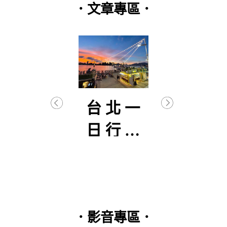
．文章專區．
逐武
台北一
【
初曦
日行程
生
分享
–
篇(2
．影音專區．