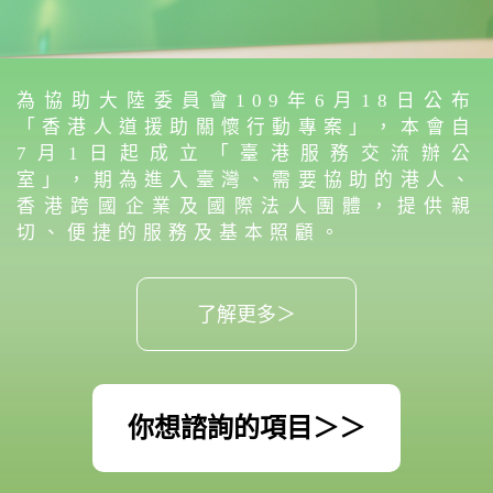
為協助大陸委員會109年6月18日公布
「香港人道援助關懷行動專案」，本會自
7月1日起成立「臺港服務交流辦公
室」，期為進入臺灣、需要協助的港人、
香港跨國企業及國際法人團體，提供親
切、便捷的服務及基本照顧。
了解更多＞
你想諮詢的項目＞＞