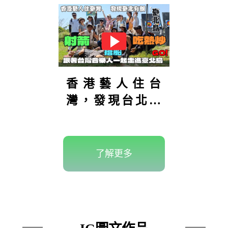
香港藝人住台
灣，發現台北有
座「台北
島」？！島上還
可以射箭！到底
了解更多
在哪裡？【港仔
趴趴走】