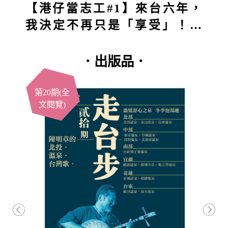
【港仔當志工#1】來台六年，
我決定不再只是「享受」！第
一站深入五堵獅頭山：原本想
付出，結果得到的竟然更多？
．出版品．
第20期(全
文閱覽)