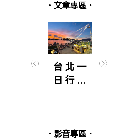
．文章專區．
逐武
台北一
【
初曦
日行程
生
分享
–
篇(2
．影音專區．