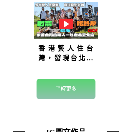
香港藝人住台
灣，發現台北有
座「台北
島」？！島上還
可以射箭！到底
了解更多
在哪裡？【港仔
趴趴走】