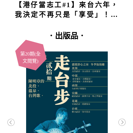
【港仔當志工#1】來台六年，
我決定不再只是「享受」！第
一站深入五堵獅頭山：原本想
付出，結果得到的竟然更多？
．出版品．
第20期(全
文閱覽)