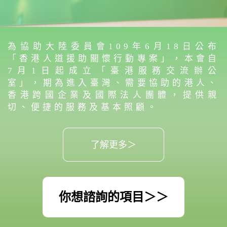
為協助大陸委員會109年6月18日公布
「香港人道援助關懷行動專案」，本會自
7月1日起成立「臺港服務交流辦公
室」，期為進入臺灣、需要協助的港人、
香港跨國企業及國際法人團體，提供親
切、便捷的服務及基本照顧。
了解更多＞
你想諮詢的項目＞＞