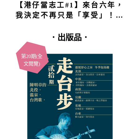
【港仔當志工#1】來台六年，
我決定不再只是「享受」！第
一站深入五堵獅頭山：原本想
付出，結果得到的竟然更多？
．出版品．
第20期(全
文閱覽)