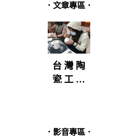
．文章專區．
追
個香
台灣陶
嶺
人在
瓷工作
灣的
坊體驗
山體
．影音專區．