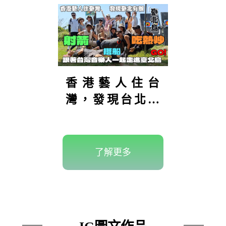
香港藝人住台
灣，發現台北有
座「台北
島」？！島上還
可以射箭！到底
了解更多
在哪裡？【港仔
趴趴走】