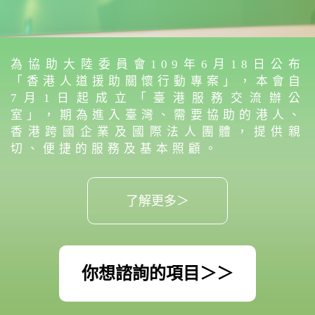
為協助大陸委員會109年6月18日公布
「香港人道援助關懷行動專案」，本會自
7月1日起成立「臺港服務交流辦公
室」，期為進入臺灣、需要協助的港人、
香港跨國企業及國際法人團體，提供親
切、便捷的服務及基本照顧。
了解更多＞
你想諮詢的項目＞＞