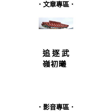
．文章專區．
追逐武
灣陶
台
嶺初曦
工作
日
體驗
分
．影音專區．