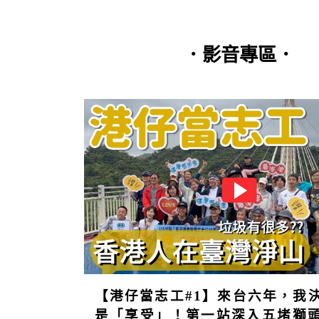
．影音專區．
第20期(單
篇閱覽)
【港仔當志工#1】來台六年，我
是「享受」！第一站深入五堵獅