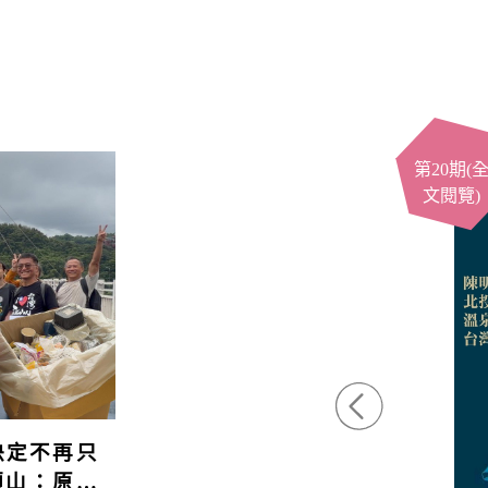
第20期(
文閱覽)
決定不再只
頭山：原本