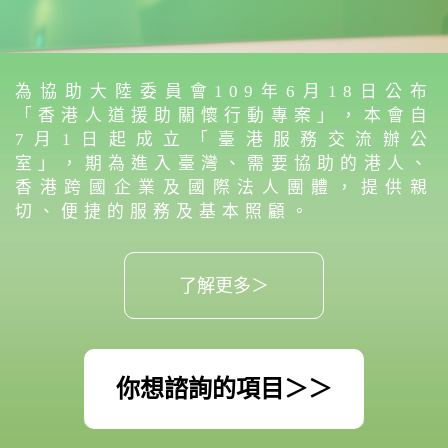
為協助大陸委員會109年6月18日公布
「香港人道援助關懷行動專案」，本會自
7月1日起成立「臺港服務交流辦公
室」，期為進入臺灣、需要協助的港人、
香港跨國企業及國際法人團體，提供親
切、便捷的服務及基本照顧。
了解更多＞
你想諮詢的項目＞＞