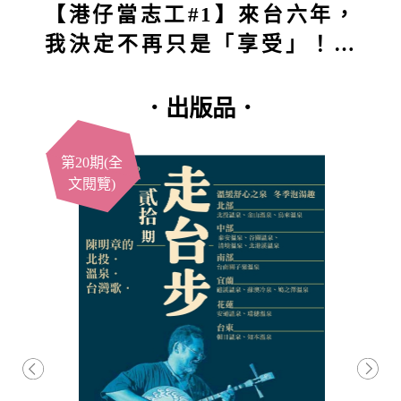
【港仔當志工#1】來台六年，
我決定不再只是「享受」！第
一站深入五堵獅頭山：原本想
付出，結果得到的竟然更多？
．出版品．
第20期(全
文閱覽)