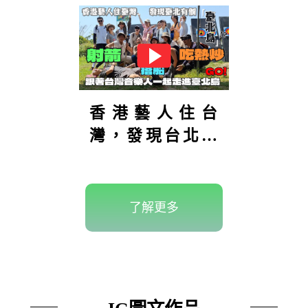
香港藝人住台
灣，發現台北有
座「台北
島」？！島上還
可以射箭！到底
了解更多
在哪裡？【港仔
趴趴走】