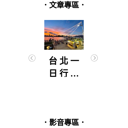
．文章專區．
逐武
台北一
【
初曦
日行程
生
分享
–
篇(2
．影音專區．