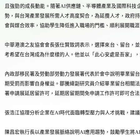
且強勁的成長動能。隨著AI供應鏈、半導體產業及國際科技
勢，與台灣產業發展所需人才高度契合，為延攬人才，政府持
會與媒合效率，協助學生降低進入職場的門檻、順利展開職涯
中華港澳之友協會會長張仕賢致詞表示，選擇來台、留台，並
考希望在台灣成為什麼樣的人。他並以「此心安處是吾家」，
內政部移民署及勞動部勞動力發展署代表於會中說明畢業留台
期受罰而影響自身權益。鄒騰緯副研究員介紹畢業留台相關法
署申請展延居留許可，延期居留期間免申請工作許可即可合法
張浩江協理分析企業在AI時代面臨轉型壓力與人才挑戰，建
陳昌宏執行長以產業發展脈絡說明AI應用趨勢，鼓勵學生將