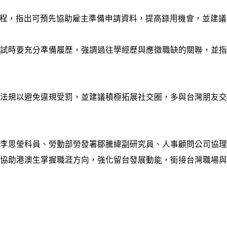
程，指出可預先協助雇主準備申請資料，提高錄用機會，並建議
試時要充分準備履歷，強調過往學經歷與應徵職缺的關聯，並
法規以避免違規受罰，並建議積極拓展社交圈，多與台灣朋友
李思瑩科員、勞動部勞發署鄒騰緯副研究員、人事顧問公司協
協助港澳生掌握職涯方向，強化留台發展動能，銜接台灣職場