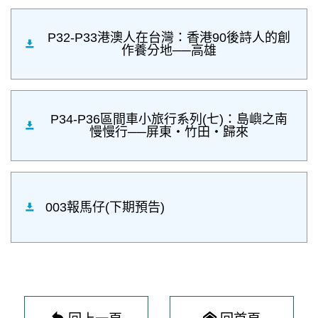
P32-P33港澳人在台灣：香港90後詩人的創
作養分地──高雄
P34-P36區間車小旅行系列(七)：島嶼之南
慢慢行──屏東‧竹田‧歸來
003報馬仔(下期預告)
回上一頁
回首頁