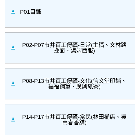
P01目錄
P02-P07市井百工傳藝-日常(主稿、文林路
挽面、湯姆西服)
P08-P13市井百工傳藝-文化(信文堂印鋪、
福福鋼筆、廣興紙寮)
P14-P17市井百工傳藝-常民(林田桶店、吳
萬春香舖)