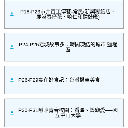
P18-P23市井百工傳藝-常民(新興糊紙店、
鹿港春仔花、响仁和鐘鼓廠)
P24-P25老城故事多：時間凍結的城市 鹽埕
區
P26-P29實在好食記：台灣攤車美食
P30-P31啾咪青春校園：看海、談戀愛──國
立中山大學