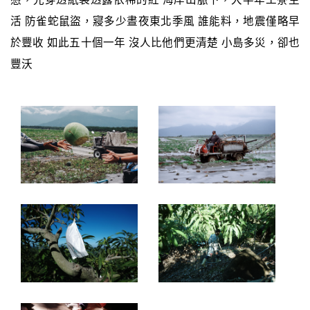
活 防雀蛇鼠盜，寢多少晝夜東北季風 誰能料，地震僅略早
於豐收 如此五十個一年 沒人比他們更清楚 小島多災，卻也
豐沃