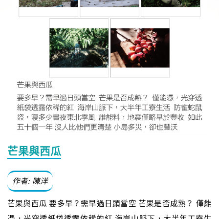
芒果與西瓜
作者: 陳洋
芒果與西瓜 要多早？需早過日頭當空 芒果是否成熟？ 僅能
憑，光穿透紙袋透露依稀的紅 海岸山脈下，大半年工寮生