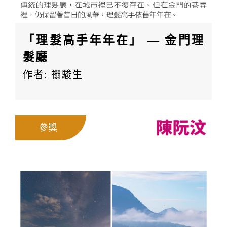
「理髮高手年年在」 — 金門理
髮廳
作者: 禤駿生
參獎