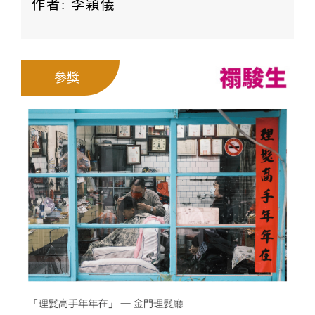
作者: 李穎儀
參獎