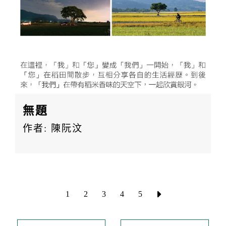
無題
作者: 陳阮汶
1
2
3
4
5