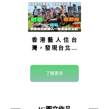
香港藝人住台
灣，發現台北有
座「台北
島」？！島上還
可以射箭！到底
了解更多
在哪裡？【港仔
趴趴走】