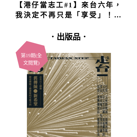
【港仔當志工#1】來台六年，
我決定不再只是「享受」！第
一站深入五堵獅頭山：原本想
付出，結果得到的竟然更多？
．出版品．
第19期(全
文閱覽)