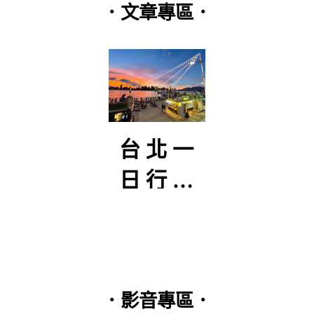
．文章專區．
逐武
台北一
【
初曦
日行程
生
分享
–
篇(2
．影音專區．