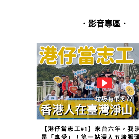
．影音專區．
第20期(單
篇閱覽)
【港仔當志工#1】來台六年，我
是「享受」！第一站深入五堵獅