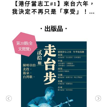
【港仔當志工#1】來台六年，
我決定不再只是「享受」！第
一站深入五堵獅頭山：原本想
付出，結果得到的竟然更多？
．出版品．
第20期(全
文閱覽)