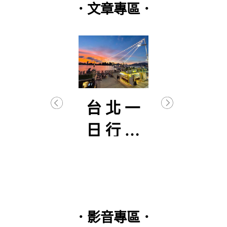
．文章專區．
逐武
台北一
【
初曦
日行程
生
分享
–
篇(2
．影音專區．