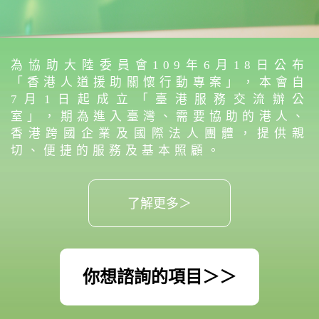
為協助大陸委員會109年6月18日公布
「香港人道援助關懷行動專案」，本會自
7月1日起成立「臺港服務交流辦公
室」，期為進入臺灣、需要協助的港人、
香港跨國企業及國際法人團體，提供親
切、便捷的服務及基本照顧。
了解更多＞
你想諮詢的項目＞＞