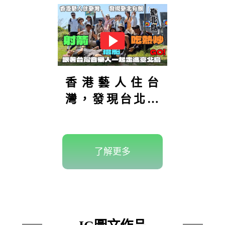
香港藝人住台
灣，發現台北有
座「台北
島」？！島上還
可以射箭！到底
了解更多
在哪裡？【港仔
趴趴走】