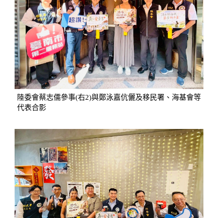
陸委會蔡志儒參事(右2)與鄭泳嘉伉儷及移民署、海基會等
代表合影