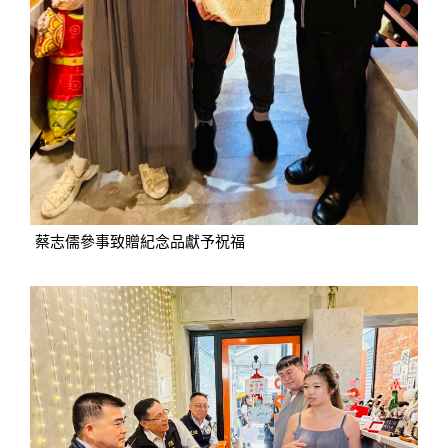
蔡志儒參事致贈紀念品獻予祝福