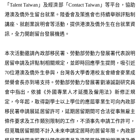
「Talent Taiwan」及經濟部「Contact Taiwan」等平台，協助
港澳及僑外生留台就業。陸委會及策進會也持續舉辦評點制
講座、就創業說明會等活動，提供港澳及僑外生在台就業資
訊，全力開創留台發展機遇。
本次活動邀請內政部移民署、勞動部勞動力發展署代表說明
居留申請及評點制相關規定，並即時回應學生提問，吸引近
70位港澳及僑外生參與，台灣各大學香港校友會總會麥業成
榮譽會長亦到場支持。勞動部勞動力發展署劉濬誠副研究員
會中指出，依據《外國專業人才延攬及僱用法》新修正規
定，今年起，取得副學士以上學位的應屆畢業生可向內政部
移民署申請展延居留許可，延期居留期間可合法從事無雇主
條件要求及工作類別限制的工作，不須事先申請工作許可，
但覓職居留期間不計入未來申請定居時的居留年限。內政部