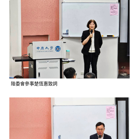
陸委會參事楚恆惠致詞