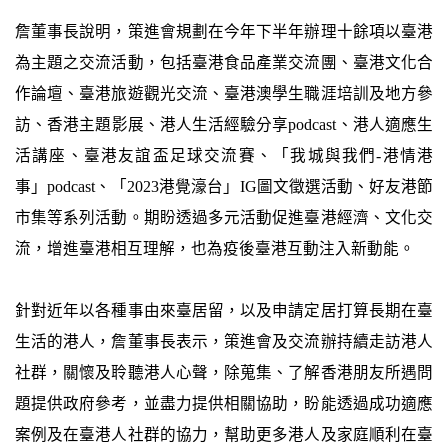
詹董事長說明，策進會規劃在今年下半年辦理十餘項以臺港
為主題之交流活動，包括臺港食品產業交流團、臺港文化合
作論壇、臺港旅遊觀光交流、臺港澳學生職涯培訓及地方參
訪、香港主題影展、港人生活經驗分享podcast、港人適應生
活講座、臺港友誼盃足球交流賽、「我城與我們-港情港
事」podcast、「2023港覺濠台」IG圖文徵選活動、好友港節
市集等系列活動。期盼透過多元活動促進臺港經濟、文化交
流，增進臺港相互理解，也為疫後臺港互動注入新動能。
針對近年以各種事由來臺居留，以及申請定居打算長期在臺
生活的港人，詹董事長表示，策進會及交流辦持續走訪港人
社群，關懷及聆聽港人心聲，除蒐集、了解香港朋友所遇問
題提供政府參考，並盡力提供相關協助，盼能透過成功適應
案例及在臺港人社群的協力，幫助更多港人及家庭順利在臺