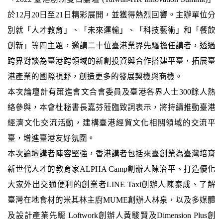
於12月20日至21日精彩展開，並獲得熱烈回響。主辦單位分
別就「人才教育」、「未來運輸」、「科技藝術」和「餐飲
創新」等四主題，邀請二十位臺港業界先驅擔任講者，透過
跨界對談為臺港跨領域的新創投資與合作搭建平臺，拓展臺
港產業的國際視野，創造更多的發展契機與商機。
本次論壇計有策進會文合會委員及臺港各界人士300餘人熱
絡參與，本會杜秘書長嘉芬蒞臨致詞表示，將持續推動臺港
經濟文化交流活動，建構臺港經貿文化相關領域的交流平
臺，增進臺港友好氛圍。
本次論壇講者陣容堅強，香港講者包括來臺創業為臺灣培育
新世代人才的教育家ALPHA Camp創辦人陳治平、打造優化
大家外出交通便利的創業者LINE Taxi創辦人陳泰成、了解
臺灣在地食材的米其林主廚MUME創辦人林泉，以及多媒體
及設計產業先驅 Loftwork創辦人黃駿賢及Dimension Plus創