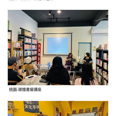
桃園-瑯嬛書屋講座