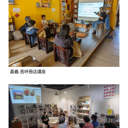
嘉義-島呼冊店講座