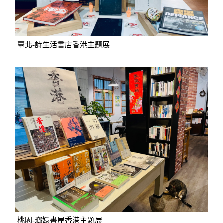
臺北-詩生活書店香港主題展
桃園-瑯嬛書屋香港主題展