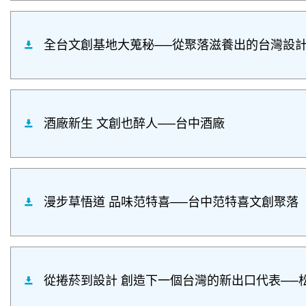
全台文創基地大蒐秘──從聚落滋養出的台灣設
酒廠新生 文創也醉人──台中酒廠
漫步草悟道 品味范特喜──台中范特喜文創聚落
從捲菸到設計 創造下一個台灣的新出口代表──