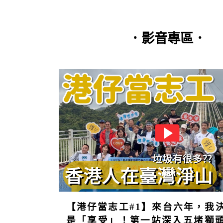
．影音專區．
第20期(全
文閱覽)
【港仔當志工#1】來台六年，我
是「享受」！第一站深入五堵獅