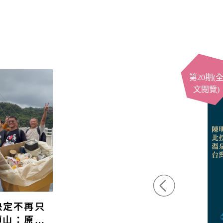
第19期(
篇閱覽)
決定不再只
頭山：原本