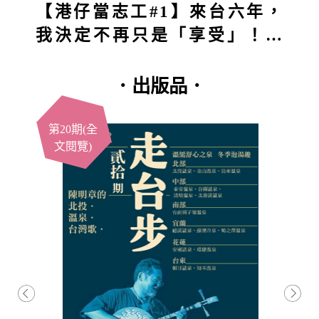
【港仔當志工#1】來台六年，
我決定不再只是「享受」！第
一站深入五堵獅頭山：原本想
付出，結果得到的竟然更多？
．出版品．
第20期(全
文閱覽)