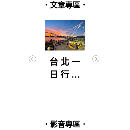
．文章專區．
逐武
台北一
【
初曦
日行程
生
分享
–
篇(2
．影音專區．