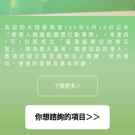
為協助大陸委員會109年6月18日公布
「香港人道援助關懷行動專案」，本會自
7月1日起成立「臺港服務交流辦公
室」，期為進入臺灣、需要協助的港人、
香港跨國企業及國際法人團體，提供親
切、便捷的服務及基本照顧。
了解更多＞
你想諮詢的項目＞＞