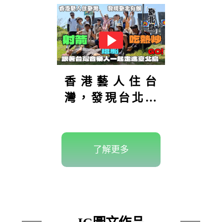
香港藝人住台
灣，發現台北有
座「台北
島」？！島上還
可以射箭！到底
了解更多
在哪裡？【港仔
趴趴走】