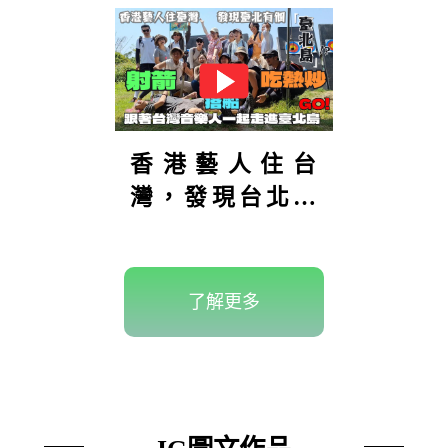
香港藝人住台
灣，發現台北有
座「台北
島」？！島上還
可以射箭！到底
了解更多
在哪裡？【港仔
趴趴走】