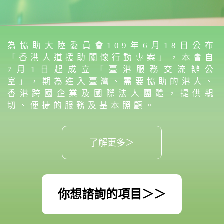
為協助大陸委員會109年6月18日公布
「香港人道援助關懷行動專案」，本會自
7月1日起成立「臺港服務交流辦公
室」，期為進入臺灣、需要協助的港人、
香港跨國企業及國際法人團體，提供親
切、便捷的服務及基本照顧。
了解更多＞
你想諮詢的項目＞＞