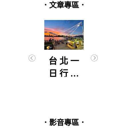
．文章專區．
逐武
台北一
【
初曦
日行程
生
分享
–
篇(2
．影音專區．