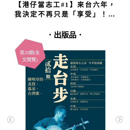
【港仔當志工#1】來台六年，
我決定不再只是「享受」！第
一站深入五堵獅頭山：原本想
付出，結果得到的竟然更多？
．出版品．
第20期(全
文閱覽)