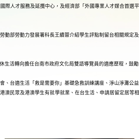
供一站式國際人才服務及延攬中心，及經濟部「外國專業人才媒合首
勞動部勞動力發展署科長王續蓉介紹學生評點制留台相關規定
休生活轉向擔任台南市政府文化局雙語導覽員的適應歷程，鼓勵
會、台適生活「救是需要你」基礎急救訓練講座、淨山淨灘公
民眾及港澳學生有就學就業、在台生活、申請居留定居等相關問題，