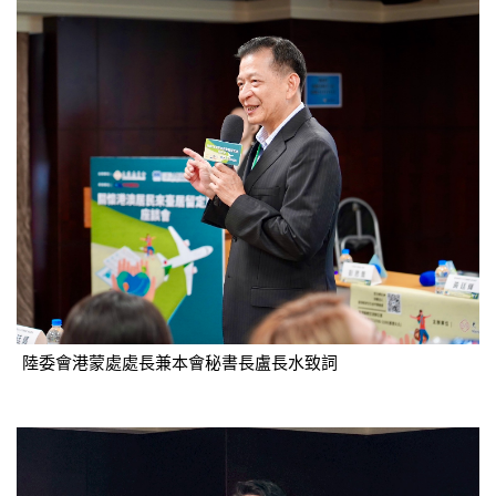
陸委會港蒙處處長兼本會秘書長盧長水致詞