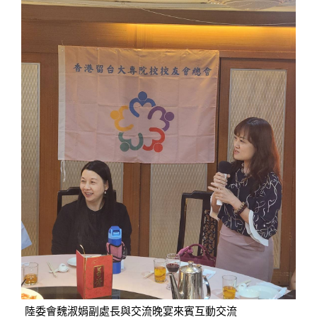
陸委會魏淑娟副處長與交流晚宴來賓互動交流