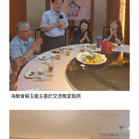
海聯會蘇玉龍主委於交流晚宴致詞