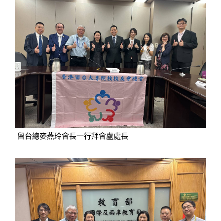
留台總麥燕玲會長一行拜會盧處長