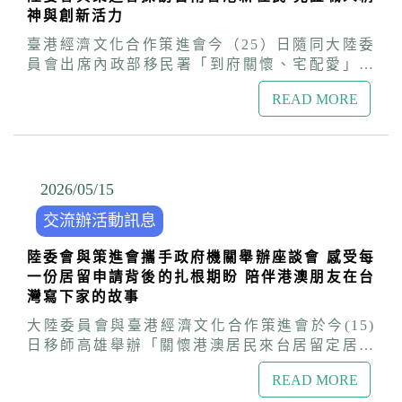
「禾文堂」客製服飾工作室，為顧客打造專屬圖
屬於台灣的真實印象。 年底揭曉26件作品 讓港
神與創新活力
像與服飾作品。 他們分享，客製服飾最珍貴的不
澳視角吸引更多人的目光 本屆活動將於12月8日
只是作品本身，而是每件作品背後的故事。曾有
臺港經濟文化合作策進會今（25）日隨同大陸委
公布得獎名單並舉行頒獎典禮，得獎作品也將於
客戶將家中九隻貓咪印製在衣服上，希望隨時與
員會出席內政部移民署「到府關懷、宅配愛」活
12月8日至15日在西門紅樓展出，讓這些來自港
毛孩相伴；也有父親特地將女兒十五年前的畫作
動，前往台南市新化區訪視港人鄭泳嘉女士。透
澳朋友的影像與文字，不只停留在社群平台，也
印製成衣服，為病重的妻子加油打氣；更有家屬
READ MORE
過面對面交流，實地了解港澳朋友在台落地生根
走進實體空間，讓更多人透過港澳朋友的視角，
透過紀念服飾寄託對親人的思念。這些經歷讓夫
的創業歷程與生活點滴，並傳達政府的關懷與支
看見台灣美麗真實而多元的樣貌。 第六屆港覺濠
妻倆深刻感受到透過服飾傳達出的真摯情感。 邱
持。 來自香港的鄭泳嘉擁有英國城市行業專業學
臺IG圖文徵選活動資訊 • 報名網站：
主委表示，台灣是一個自由、民主且多元包容的
會（CITY & GUILDS）及精品咖啡協會
https://gangjuehaotai2026.com.tw/ • 港覺濠臺
社會，許多港澳新住民朋友帶著專業來到台灣，
（SCA）雙重認證，原從事咖啡及餐飲相關工
2026/05
/
15
IG：@gangjuehaotai • 聯絡信箱：
在不同領域發光發熱。政府也將持續營造友善環
作，憑藉在香港十多年的實務經驗，將自宅一樓
gangjuehaotai2026@gmail.com .jpg報名網站
境，協助港澳新住民朋友安心生活、發展事業，
交流辦活動訊息
打造為別具風格的咖啡館。店內不僅提供高品質
在台灣共同創造更多精彩故事。
的精品手沖咖啡，更親手製作道地港式冰火菠蘿
陸委會與策進會攜手政府機關舉辦座談會 感受每
油，滿足了在地鄉親與遊客的味蕾，也為百年歷
一份居留申請背後的扎根期盼 陪伴港澳朋友在台
史的新化老街增添了異國風情與創新活力。 陸委
灣寫下家的故事
會參事蔡志儒表示，在交流中感受到香港朋友勇
敢跨出舒適圈、在台灣築夢的勇氣與決心，這樣
大陸委員會與臺港經濟文化合作策進會於今(15)
的故事，正是許多港澳新住民在台努力生活的縮
日移師高雄舉辦「關懷港澳居民來台居留定居座
影。台灣是一個多元且包容的社會，政府非常歡
談會」，與60餘位移居來台港澳人士、大專院校
迎像鄭泳嘉這樣具備專業技術與熱忱的港澳朋友
READ MORE
僑輔人員及港澳生座談交流。陸委會港澳蒙藏處
來台發展，把台灣當作第二個家。 陸委會及策進