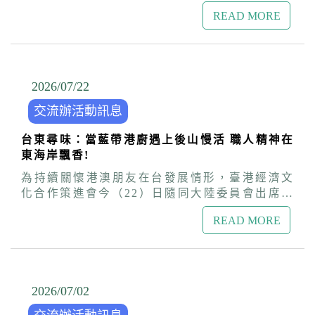
關機關代表，今(24)日於新北市板橋區舉辦「關
READ MORE
懷港澳居民來臺居留定居座談會」，與逾80位移
居來台港澳人士、大專院校僑輔人員及港澳生面
對面座談，針對居留定居法規、畢業留台工作許
可及審查實務等議題進行深入交流，現場討論熱
絡。 陸委會港澳蒙藏處處長兼策進會秘書長盧長
2026/07
/
22
水表示，港澳居民帶來的專業技能，以及港澳學
交流辦活動訊息
生具備的國際視野與多元背景，都是台灣社會與
產業極力爭取的優秀人才。政府始終抱持開放與
台東尋味：當藍帶港廚遇上後山慢活 職人精神在
歡迎的態度，積極打造友善的居留與發展環境，
東海岸飄香!
並透過「臺港服務交流辦公室」提供專人專線諮
詢與輔導服務，協助港澳朋友順利融入台灣社
為持續關懷港澳朋友在台發展情形，臺港經濟文
會、安居樂業。 盧長水指出，近年因應區域情勢
化合作策進會今（22）日隨同大陸委員會出席內
轉變與整體國家安全考量，政府有必要建立合理
政部移民署跨機關聯合關懷列車活動，前往台東
的安全管理審查機制，不僅是維護台灣民主自由
READ MORE
訪視藍帶廚藝港人─主廚黃逸鴻(Andy)，見證其
體制與社會穩定，也是對所有依法依規申請、有
傳遞道地香港味的職人堅持，為台東在地飲食文
心在台深耕發展的港澳朋友最堅實的保障。陸委
化注入豐沛的國際色彩。 生長於香港的黃逸鴻，
會與策進會將持續辦理多元關懷活動，建構更完
因為母親是台灣人，對這片土地一直懷著深厚的
善的支援網絡，陪伴港澳朋友與學生在台灣安心
情感，他受到台東的美景與慢活節奏的吸引，毅
2026/07
/
02
生活、勇敢築夢。 此外，針對港澳朋友擔憂中共
然決定離鄉背井扎根台東，創立「安迪廚房」。
實施「民族團結進步促進法」及日益嚴重的長臂