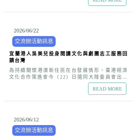
加，陸委會港澳蒙藏處組長李晉梅偕同臺港經濟
座談會解答居留定居問題。 策進會表示，今年下
效，台灣已成為港澳青年職涯發展與築夢的地
文化合作策進會同仁前往金門主持閉幕交流座談
半年將陸續舉辦關懷港澳居民來台居留定居座談
方。 本次知性之旅行程首先走訪歷史古鎮鹿港與
會，聆聽學員分享此行的觀察與感動。 李組長致
會、台適生活「救是需要你」基礎急救訓練講
彰化市區，感受台灣早期的文化脈絡，並至「卦
詞時特別提到，2020年她出席此活動時，受疫情
座、「2026第六屆《港覺濠臺》IG圖文徵選」、
山藝術聚落」見證年輕藝術家如何翻轉舊空間、
邊境管制限制，參加活動的僅有在台就讀的港澳
2026/06
/
22
淨山淨灘公益活動與生活適應座談及好友港節市
賦予新生命。隨後前往雲林口湖的「好蝦囧男
學生；幸而近三年已全面恢復交流，能重新迎來
集等多元交流活動，協助港澳朋友更深入認識台
社」，體會台灣青年堅持生態共生、友善土地的
交流辦活動訊息
直接從港澳來台的同學一同參與。不論大家來自
灣社會，開創充實安心的新生活。若在台港澳民
創業精神；並在北港朝天宮隆重的裊裊香火中，
何處，能跨越地理限制在金門齊聚一堂，這份緣
眾及港澳學生有就學就業、在台生活、申請居留
體驗最道地的庶民信仰與人情味。旅程最後落腳
宜蘭港人吳美兒投身閱讀文化與劇團志工服務回
分更顯珍貴。金門的閩南建築、洋樓與老街，與
定居等相關問題，可撥打交流辦諮詢專線
嘉義「檜意生活村」與「二通街區（本島人
饋台灣
香港大澳、澳門路環的常民生活溫度極為相似，
(02)2700-3199，感受政府「善意久久」的陪伴
街）」，看見舊城區在新舊融合的設計下再次展
這種文化DNA與在變局中展現的生命韌性，是港
為持續關懷港澳新住民在台發展情形，臺港經濟
與協助。
現蓬勃生機。 這次的行程對習慣於高密度、快節
澳與金門共同的連結。 座談會上，同學們大方分
文化合作策進會今（22）日隨同大陸委員會出席
奏都市生活的港澳同學而言，帶來了視野與心靈
享此行的多元收穫與體驗。學員們表示，營隊行
內政部移民署跨機關聯合關懷列車活動，前往宜
上的深刻衝擊。參與活動的港澳同學紛紛表示，
程非常充實，透過手作閩南炊粿、彩繪高粱酒瓶
READ MORE
蘭縣訪視投身文化局劇團故事志工十餘年的香港
此行讓他們跳脫課本與都市的框架，看見了台灣
與在地美食，深刻體會到傳統文化的代代相傳。
新住民吳美兒。見證她透過閱讀與社會志工服務
中南部最接地氣、最溫暖的一面，尤其是地方創
此外，走訪了僑鄉歷史與戰地文化，讓他們對兩
深耕在地，展現港人移居台灣後積極融入社會、
生團隊面對困境時的韌性，以及用熱情默默耕
岸關係與國際局勢有了全新且包容的跨界視野，
傳遞文化力量的善意與貢獻。 來自香港的吳美兒
耘、友善對待環境與彼此的精神，讓他們深受啟
更在營隊中收穫了跨越地域的好友。 李組長高度
93年結婚來台，至今已逾20年。這段生命旅程對
2026/06
/
12
發。 盧處長並向在座的港澳同學推廣目前正熱烈
肯定同學們的智慧，並勉勵大家，營隊的結束正
她而言，就像一本精彩的故事書。初來乍到面臨
徵件中的「港覺濠臺」IG圖文競賽，鼓勵同學們
是思考的啟程，期許大家帶回去的不僅是金門特
交流辦活動訊息
陌生環境，但她以對自己孩子的陪伴和愛走出家
將這幾天在彰化與嘉義所拍下的精彩照片與感動
產，更是一顆「理解與和平的種子」，回到校園