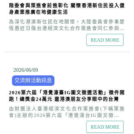
庭，在推廣閱讀的過程中重新找回自我。她積極
故事，轉化為創意作品踴躍投稿，除了紀錄精彩
與港澳後持續發揮青年影響力。並鼓勵大家參加
陸委會與策進會前進彰化 關懷香港新住民投入健
參與各項社會服務，不僅擔任吳沙故居的導覽志
的留學生活，更有機會贏取豐富獎金，獲得學員
策進會舉辦的「2026年港覺濠臺IG圖文競賽」，
身產業推廣在地健康生活
工，更加入宜蘭縣文化局「醜小鴨故事劇團」成
熱烈迴響。
將金門所見所聞、文化風情與心中感動，用創意
為假日故事志工長達13年。 在劇團中，吳美兒與
為深化港澳新住民在地關懷，大陸委員會參事楚
發聲，帶著如風獅爺般堅定的韌性，寫下屬於年
夥伴們攜手將繪本故事改編成生動有趣的戲劇表
恆惠近日偕台港經濟文化合作策進會同仁參與內
輕世代的精彩故事！ 金門縣議員唐麗輝特地抽空
演，足跡遍及圖書館、校園與社區。藉由不同領
政部移民署「到府服務、宅配愛」聯合訪視活
出席中午的交流餐會，與學員熱絡互動。
域面向的參與及付出，除了不斷增進自身能力，
READ MORE
動，前往彰化市探訪香港新住民「阿言」(化
更將文化與故事的力量傳遞給更多家庭。她豐富
名)，瞭解其在台設立運動工作室的創業歷程與生
且具啟發性的生命經驗，亦曾獲邀在電視節目
活情形。透過實地交流，見證港澳新住民結合專
《我們一家人》，代表香港新住民分享在台灣落
業與熱情，推廣運動與銀髮健康訓練，為地方注
地生根的生活故事。一路走來，她深深體會到：
入溫暖能量。 香港新住民阿言運動相關學系畢業
2026/06
/
09
「只要願意學習、願意付出，每個人都能在不同
後，選擇留台投入健身產業，與友人共同創立運
的土地上綻放自己獨特的光。」 陸委會參事楚恆
交流辦活動訊息
動工作室，提供私人教練、銀髮肌力訓練及團體
惠表示，港澳人士移居台灣後，除在經濟與文化
課程等服務。阿言相信運動能帶來健康與正向力
領域展現多元發展外，也逐步在地方創生、文化
2026第六屆「港覺濠臺IG圖文徵選活動」徵件開
量，鑑於銀髮人口比例增加，她持續精進專業能
傳承及社區關懷等面向發揮影響力，展現對台灣
跑！總獎金24萬元 邀港澳朋友分享眼中的台灣
力，希望幫助更多長者關注健康，提升生活品
這片土地的熱愛。策進會將配合陸委會持續走訪
質，並建議銀髮族除了走路外，也能適當訓練肌
由財團法人臺港經濟文化合作策進會(下稱策進
各地，訪視港澳朋友，並辦理關懷港澳居民來台
力，避免滑倒受傷。隨著學員增加，他們於3年後
會)主辦的2026第六屆「港覺濠台IG圖文徵選活
居留定居座談會、台適生活講座與IG圖文徵選、
擴大場館規模，提供更完善寬廣的運動空間。 楚
動」，即日起至10月31日開放徵件。以「拍出你
健行淨山、足球賽、好友港節市集等各式活動，
恆惠表示，台灣是尊重多元文化、充滿人情味的
READ MORE
眼中的台灣」為主題，邀請港澳朋友透過
打造台港澳多元共融的生活環境，協助港澳朋友
社會，政府歡迎港澳朋友來台發展，也樂見港澳