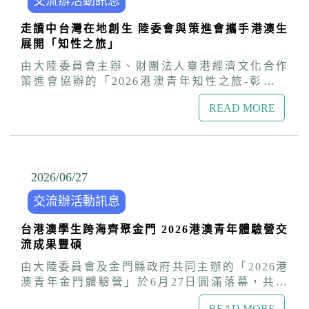
交流辦活動訊息
Andy堅持不採低價競爭，並克服食材運輸問題與
管轄與跨境鎮壓，如何守護在台生活不受影響，
文化差異，以藍帶級的國際廚藝，完美呈現香港
陸委會特別邀請內政部警政署代表到場向港澳新
走讀中台灣在地創生 陸委會與策進會攜手港澳生
飲食氛圍，成功的把正宗道地的港味美食帶到東
住民說明政府相關作為。盧長水補充說明，政府
展開「知性之旅」
海岸，為東台灣注入豐富的國際色彩! 陸委會參
已成立行政院層級的「跨機關協處平台」，從
事魯仲尼表示，食物是文化最好的載體，Andy主
由大陸委員會主辦、財團法人臺港經濟文化合作
「預防」、「反制」及「保護」三面向因應，除
廚對料理的熱情與執著，以職人精神豐富了台東
策進會協辦的「2026港澳青年知性之旅-彰嘉雙
強化風險警示，加強暴力犯罪、組織犯罪、黑道
在地美食，也成為台港文化交織的典範。他指
城人文地景深度參訪團」於今（2）日舉行結業座
及其他重大犯罪份子入境審查，並透過跨部會資
出，台灣是一個多元融合的社會，政府樂見並支
READ MORE
談，由陸委會港澳蒙藏處處長兼策進會秘書長盧
源整合，專案處理受脅迫或干擾案件，也將持續
持每一位優秀的港澳青年來台發展，為台灣注入
長水親臨現場主持，與學生面對面交流，互動氣
評估完善相關法律，有效打擊不法分子，全力保
多元文化與創新能量。 策進會將持續配合陸委會
氛溫馨熱烈。 盧處長表示，這次的行程內涵豐
護民眾安全。 會中移民署專門委員林文郎詳細解
持續走訪各地，訪視港澳朋友，並辦理關懷港澳
富，兼具歷史厚度與現代創新，讓來自港澳的同
說投資與專技居留的相關規定；勞動部勞動力發
居民來台居留定居座談會、台適生活講座與IG圖
學能夠親眼見證台灣的公民社會如何透過自發性
2026/06
/
27
展署科長王續蓉介紹學生評點制留台相關規定及
文徵選、健行淨山、足球賽、好友港節市集等各
的參與，去關懷土地、傳承文化，期盼透過類此
提供有關就業及職業媒合網站等相關資訊；經濟
式活動，打造台港澳多元共融的生活環境，協助
交流辦活動訊息
健康良好的青年交流，累積台灣與港澳長遠的互
部投資審議司專員李玠錚則深入介紹投資審查相
港澳朋友定居及生活適應更加順利，在台安居樂
信與情誼，成為深化彼此良性互動與進步的橋
關規定及注意事項。 座談會也特別邀請在林口區
業。
台港澳學生跨海齊聚金門 2026港澳青年體驗營交
樑。 盧處長強調，陸委會與策進會積極推動台灣
開設「Ciao-約定再見」餐廳的香港新住民
流成果豐碩
與港澳之間經貿與文化交流，也是港澳學生在台
Grace，分享她來台生活點滴，鼓勵港澳朋友積
灣最溫暖的依靠。他以港澳學生評點制留台的數
由大陸委員會及金門縣政府共同主辦的「2026港
極參與社會服務與公益活動，讓台灣成為圓夢的
字為例，從2019年的700人次，增加至2025年的
澳青年金門體驗營」於6月27日圓滿落幕，共有
第二個家。台灣香港協會桑普理事長也到場支
2100人，成長近3倍，顯見政府近年不斷優化
來自港澳及在臺就學的38名臺灣與港澳學生參
持，感謝政府協助港澳朋友在台安居樂業，舉辦
「進得來、留得住、好發展」的友善環境已具成
READ MORE