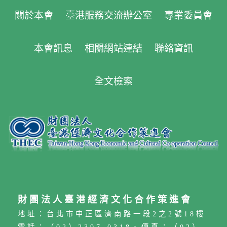
南市政府文化局雙語導覽員的適應歷程，鼓勵港
關於本會
臺港服務交流辦公室
專業委員會
澳朋友積極參與在台生活。 策進會表示，今年將
陸續舉辦關懷港澳居民來台居留定居座談會、台
適生活「救是需要你」基礎急救訓練講座、淨山
本會訊息
相關網站連結
聯絡資訊
淨灘公益活動與生活適應座談及好友港節市集等
多元交流活動，協助港澳朋友更深入認識台灣社
會，開創充實安心的新生活。若在台港澳民眾及
全文檢索
港澳學生有就學就業、在台生活、申請居留定居
等相關問題，可撥打交流辦諮詢專線(02)2700-
3199，感受政府「善意久久」的陪伴與協助。
財團法人臺港經濟文化合作策進會
地址：台北市中正區濟南路一段2之2號18樓
電話：（02）2397-0318、傳真：（02）