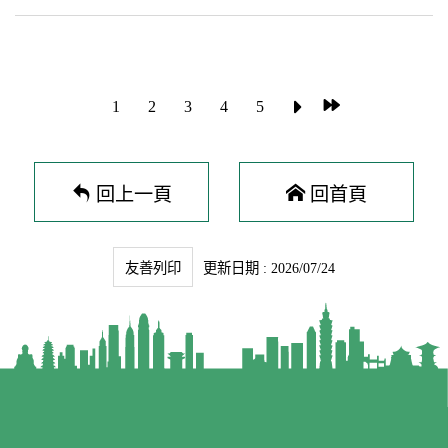
處長兼策進會秘書長盧長水指出，每一份居留申
會皆致力協助港澳朋友適應在台生活，政府將持
請書背後都代表著一個港澳家庭跨越海峽重新開
續秉持友善、務實的態度，優化各項延攬人才與
始的勇氣與期待。政府在維護國家安全與社會穩
生活輔導措施，提供更完善的資源協助港澳朋友
定的職責中，用心尋求最溫暖的平衡點，透過各
在這片土地安心生活、實現人生夢想。
部會協作，簡化流程與提供精準諮詢，協助真心
1
2
3
4
5
想定居台灣的朋友順利扎根。 盧長水表示，政府
希望移居來台的港澳朋友，不僅是在台灣「住下
來」，更要「活得好」。對於想在台灣繼續精進
專業，或是創業轉型開創第二人生的朋友，政府
回上一頁
回首頁
都有相關資源可供參考及運用，包括國家發展委
員會「TALENT TAIWAN」提供一站式國際人
才服務及延攬中心，及經濟部「外國專業人才媒
合首選平台」等，他鼓勵港澳朋友善用這些資
友善列印
更新日期 : 2026/07/24
訊，在台灣這塊土地上發揮所長，成為台灣不可
或缺的助力。 會中移民署專員彭思喬詳細解說投
資與專技居留的相關規定；勞動部勞動力發展署
科長王續蓉介紹學生評點制留台相關規定及提供
有關就業及職業媒合網站等相關資訊；經濟部投
資審議司專員李玠錚則深入介紹投資審查相關規
定及注意事項。 座談會也特別邀請定居台南的香
港新住民陳顯良，分享其從退休生活轉向擔任台