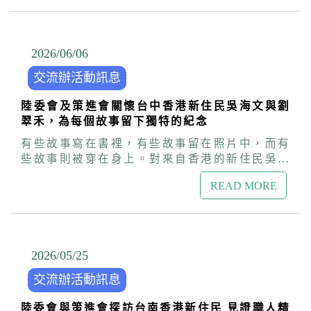
Instagram的照片與文字，分享在台生活與來台旅
定居及生活適應更加順利，在台安居樂業。
新住民運用自身專長投入各行各業，展現多元活
遊的真實片刻。活動將選出26件優秀作品，總獎
力。陸委會與策進會將持續透過生活講座、交流
金新台幣24萬元，首獎高達6萬元，期待吸引更
活動及地方訪視等方式，關懷港澳朋友在台適應
多港澳朋友用自己的視角，記錄屬於台灣的故
2026/06
/
06
與發展情形，協助港澳新住民安心生活、在台深
事。 以港澳視角，收藏屬於台灣的日常風景 策
耕發展。
交流辦活動訊息
進會秘書長盧長水表示，「港覺濠臺IG圖文徵選
活動」自2021年起已走過五屆，活動不僅呈現港
陸委會及策進會關懷台中香港新住民吳海文與劉
澳朋友眼中的台灣，讓不同生活經驗與文化視角
翠禾，為每個故事留下獨特的紀念
彼此交會，更延伸台港澳之間的理解與情感連
結，投稿件數逐年創新高，已然成為台港澳交流
有些故事寫在書裡，有些故事留在照片中，而有
的重要平台，深受好評。今年持續邀請港澳朋友
些故事則被穿在身上。對來自香港的新住民吳海
以圖文記錄與台灣相遇的時刻，從街角風景、旅
文先生與劉翠禾女士而言，每一件客製化服飾都
途印象到生活日常，寫下一則則真誠而動人的故
READ MORE
承載著一段珍貴回憶，也見證著人與人之間真摯
事。 用一則貼文分享你眼中的台灣 本屆活動
的情感。 台港經濟文化合作策進會本（115）年6
開放在台居留、短期停留，或來台旅遊的港澳朋
月6日隨同大陸委員會主委邱垂正前往台中市，關
友免費參加，鼓勵大家透過IG圖文分享眼中的台
懷來自香港的新住民吳海文及劉翠禾伉儷，了解
灣。無論是街角隨手拍下的日常風景，或是手機
他們在台灣創業與生活的點滴歷程。為追求理想
2026/05
/
25
裡一直捨不得刪除的台灣回憶，只要是2025年起
生活，吳海文放棄香港工作，與太太共同來台創
在台灣拍攝的照片，都可投稿參加。主辦單位也
交流辦活動訊息
業，並選擇氣候宜人、生活步調適中的台中作為
鼓勵多元創作與不同視角表達，投稿次數不限，
落腳處。夫妻倆結合對繪畫與設計的熱愛，創立
期待讓更多港澳朋友用自己的影像與文字，留下
陸委會與策進會探訪台南香港新住民 見證職人精