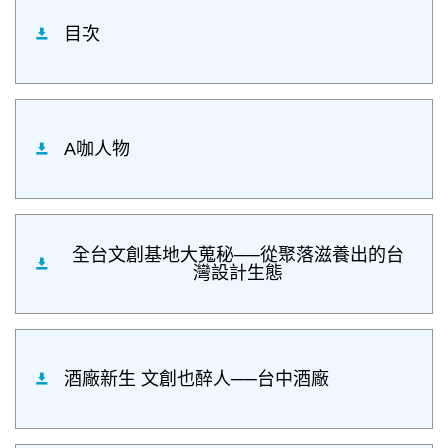
目次
A咖人物
全台文創基地大蒐秘──從聚落滋養出的台
灣設計生態
酒廠新生 文創也醉人──台中酒廠