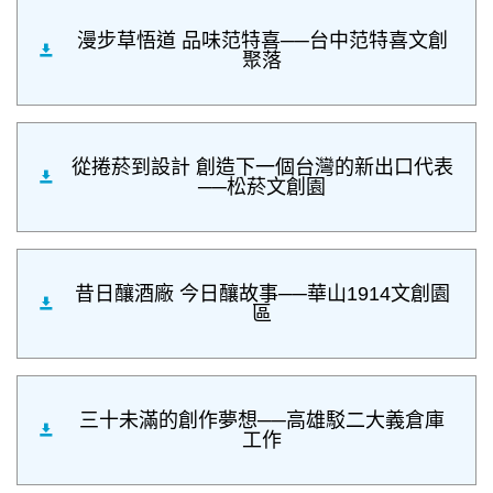
漫步草悟道 品味范特喜──台中范特喜文創
聚落
從捲菸到設計 創造下一個台灣的新出口代表
──松菸文創園
昔日釀酒廠 今日釀故事──華山1914文創園
區
三十未滿的創作夢想──高雄駁二大義倉庫
工作