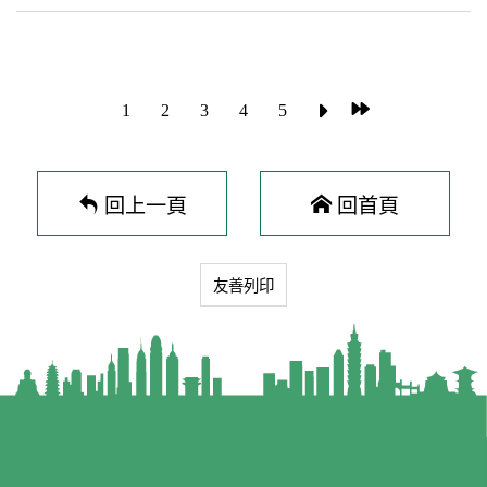
內容，所以特別委託中華港澳之友協會舉辦
臺港之間人員往來及交流，受疫情影響，許多實
「2023港澳學生留臺就業創意座談會」。希望藉
體交流活動被迫暫緩辦理，現防疫已朝向常態
由各方分享讓港澳學生瞭解如何運用評點制留臺
化，策進會將以恢復臺港經濟、文化交流為工作
就業，及運用相關資源在臺創業，為臺灣貢獻所
重點，包括推動香港旅遊業來臺參訪，以及協助
1
2
3
4
5
學。 此外，魏淑娟副處長也指出，臺灣與香港、
國內主要工商團體赴港交流，並辦理多元文化活
澳門地理位置、文化相近，且有民主體制、社會
動，持續關懷及協助移居來臺港人適應在臺生
自由多元，近幾年更成為港澳居民移居的選項之
活，增進在臺港人與國人的相互瞭解，營造臺港
一。為協助移居來臺的港澳居民適應臺灣社會，
友善互助的氛圍。 本次會議也決議增聘台灣虎航
回上一頁
回首頁
並增進臺灣對港澳之認識與瞭解，大陸委員會與
陳漢銘董事長為策進會董事，及聘任陸委會港澳
「財團法人臺港經濟文化合作策進會」每年都共
蒙藏處盧長水處長接兼秘書長；另為利策進會業
同舉辦許多活動，包括製播Podcast節目、主題影
務長遠發展、完善專業委員會及人事制度運作，
展、友誼足球賽、美食文化嘉年華等活動，並主
並通過策進會專案委員會組織簡則，期廣納人
友善列印
動關心港澳人士在臺就學、就業及生活情形，協
才，促進臺港經濟文化交流。 新聞聯絡人：謝小
助解決相關問題。而策進會底下另設有「臺港服
姐 電話：23975589分機6008詹董事長說明政策
務交流辦公室」，提供有意移居來臺的港人相關
方針.png
諮詢服務，各位若遇到實際問題，也可以致電02-
2700-3199的專線電話，會有專人提供諮詢服
務。當然大陸委員會的FB、IG及Line等地方都有
許多法規案例和活動訊息，希望大家多加利用。
在臺工作的澳門體能教練何嘉淳分享他年輕的時