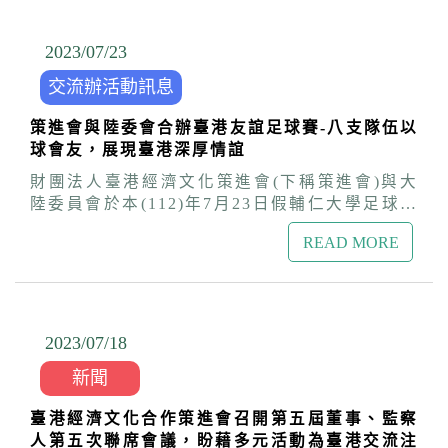
港，拜會香港貿發局、香港食品委員會、香港餐
飲協會，以及大型餐飲集團等，以具體行動開拓
臺灣食品產業的市場，推進臺港經貿交流。 本次
2023/07
/
23
活動除協助我方業者、工商團體，與香港飲食相
交流辦活動訊息
關產業聚落對接，並實地走訪香港各類型餐廳，
增進對香港市場與消費趨勢的瞭解。此外，亦就
策進會與陸委會合辦臺港友誼足球賽-八支隊伍以
餐飲、食品產業鏈媒合，以及商業模式、創新經
球會友，展現臺港深厚情誼
營、產業加值策略等議題，與港方進行交流，雙
方互動熱絡。 鑒於疫後振興經濟、提升民生福
財團法人臺港經濟文化策進會(下稱策進會)與大
利，為臺港商界共同關心的議題，也是臺港民眾
陸委員會於本(112)年7月23日假輔仁大學足球場
一致的期盼，本會將持續推動各領域產業交流，
合辦臺港友誼盃｢2023臺港足球交流賽｣，邀請臺
協助臺灣廠商拓展香港市場與商機，增添臺港經
READ MORE
港兩地共6支成人隊伍，以及2支學生隊伍競技，
貿合作能量。
球員眷屬也在外圍休閒區域參加花式足球、趣味
射門等遊戲，展現臺港長期友好的深厚情誼。 陸
委會副主委兼任策進會董事長詹志宏在開幕致詞
時，除向在場的香港朋友傳達關懷與問候外，並
2023/07
/
18
表示足球運動在香港是十分大眾化的體育活動，
新聞
移居來臺的港人亦多以足球為主要休閒活動。
1950-1960年代，許多香港華僑選手代表中華民
臺港經濟文化合作策進會召開第五屆董事、監察
國出賽，奪得兩次亞運冠軍，並參加羅馬奧運，
人第五次聯席會議，盼藉多元活動為臺港交流注
傳為佳話，彰顯臺港兩地長久以來的深厚情誼。