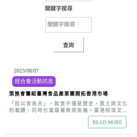
關鍵字搜尋
2023/08
/
07
經合會活動訊息
策進會籌組臺灣食品產業團開拓香港市場
「民以食為天」，飲食不僅是歷史、風土與文化
的載體，同時也富蘊著無垠商機。臺港經濟文化
合作策進會（以下簡稱本會）委請本會董事－商
READ MORE
總許理事長舒博先生，於本年（112）年7月下旬
帶領本會經濟合作委員及臺灣多家食品業者赴