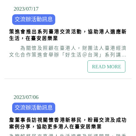
子活動，移居臺灣的香港人士得以擴大交流生活
為疫後臺港互動注入新動能。 針對近年以各種事
處長表示，臺灣與港澳經貿關係與人員往來相當
2023/07
/
17
的經驗，也可以與其他臺灣的在地朋友有更多互
由來臺居留，以及申請定居打算長期在臺生活的
密切，臺港互為對方第二及第四大貿易夥伴；
動及相互了解。 陸委會與策進會從去年開始共同
港人，詹董事長表示，策進會及交流辦持續走訪
交流辦活動訊息
2022學年度在臺就讀博碩士及學士的港澳學生人
協力舉辦多場協助港人適應臺灣生活的活動，今
港人社群，關懷及聆聽港人心聲，除蒐集、了解
數有1萬1,189人，佔所有僑外生及港澳生近四
年策進會將再接再厲，辦理包括關心港人身心健
香港朋友所遇問題提供政府參考，並盡力提供相
策進會推出系列臺港交流活動，協助港人適應新
成。今年的1到6月已有近40萬人次的港澳旅客來
康與生活輔導、生活講座，一連串香港主題的系
關協助，盼能透過成功適應案例及在臺港人社群
生活，在臺安居樂業
臺，居所有境外旅客首位，對於國家發展有正面
列活動，以及大型的香港市集活動等。一方面讓
的協力，幫助更多港人及家庭順利在臺落地生
助益。現在臺灣與港澳往來逐漸恢復疫前之常
為關懷及照顧在臺港人，財團法人臺港經濟
香港朋友在臺灣安心生活；另一方面也持續強化
根、安居樂業。 本次會議也通過由李董事麗珍兼
態，陸委會與策進會將逐步推動臺港經濟、文化
文化合作策進會舉辦「好生活＠台灣」系列講座
臺港雙方之理解互動，讓香港朋友更易於適應臺
任本會經濟合作委員會召集人，希藉李董事之經
交流，期盼與民間共同努力，讓臺港澳恢復健康
活動，透過專家解說日常生活實用資訊及法規，
灣的生活。
貿專業背景與經驗，帶領經合會與港方深化交
有序的交流與互動關係，以維繫國人與港澳人士
READ MORE
協助移居來臺港人早日適應臺灣生活。大陸委員
流；另通過策進會113年度工作計畫及預算、修
之權益與福祉。 高展文理事長說明，該協會成立
會港澳蒙藏處處長兼策進會秘書長盧長水於今
正策進會捐助暨組織章程，以符合實務運作需求
的宗旨在服務更多的港澳人士，建構完整的溝通
(7/15)日特別出席首場講座，關心港人在臺生活
及相關法令規範。聯席會議.jpg
交流平台，未來希望針對在臺港澳人士舉辦座
情形及聆聽心聲與建言，並介紹策進會推出以臺
談，邀請主管機關就渠等申請居留定居遭遇問題
港為主題的系列活動，獲參與講座港人熱情回
2023/07
/
06
進行說明；另因協會熟悉港澳環境及擁有人際網
應。 盧秘書長表示，臺灣因語言、文化、地
絡，可政府於辦理相關活動時提供諮詢意見，本
交流辦活動訊息
理位置與香港相近，社會自由、多元，成為許多
年亦將組團赴港參加火龍節，共同推動臺港澳交
港人移居的選擇，近年以各種事由來臺居留，以
流互動。 與會人士提及，近期港澳人士以投資或
詹董事長訪視關懷香港新移民，盼藉交流及成功
及申請定居打算長期在臺生活的港人，持續維持
具有專業技術能力等方式來臺居留，於申請定居
案例分享，協助更多港人在臺安居樂業
相當人數。由於臺港生活習慣、法規制度仍有差
時似有較申請居留嚴格之情形。陸委會同仁說
異，為協助港人減緩文化衝擊，早日適應臺灣生