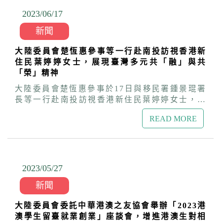
「02-2700-3199（善意久久）」。宣傳海報.png
Cass，2017年因重視孩子教育環境舉家移居臺
代表逐一詳盡解說，現場互動熱絡。 大陸委員會
2023/06
/
17
報名網址
灣，目前經營四家餐廳，一家五口快樂地在臺生
港澳蒙藏處蔡孟潔科長表示，近年在臺就學港澳
活。2021年來臺投資甜品店的Christy，曾任香港
新聞
生，持續維持相當規模。111學年度達1萬1,189
中學老師20年，重視健康生活，希望在臺灣推廣
人，佔全體僑生及港澳生39.7%。為關懷及協助
健康食品，讓民眾吃得安心且健康。投資咖啡店
大陸委員會楚恆惠參事等一行赴南投訪視香港新
港澳生適應在臺生活及畢業留臺發展，陸委會今
Vincent，選擇落腳於新北市板橋區，營運績效蒸
住民葉婷婷女士，展現臺灣多元共「融」與共
年規劃辦理「2023港澳學生留臺就業創業」座談
蒸日上，逐步朝著咖啡夢的道路前進。另身兼國
「榮」精神
會、「臺港澳職涯啟航培訓營」、「臺港澳學生
際青年商會分會會長的Bobby，及經營寵物用品
金門體驗營」等系列活動，協助在臺港澳生瞭解
大陸委員會楚恆惠參事於17日與移民署鍾景琨署
貿易的Gene & Connie夫婦，都在努力運營事業
臺灣特有歷史文化、職場面向，並協調教育部、
長等一行赴南投訪視香港新住民葉婷婷女士，葉
及適應臺灣新生活，在此祝福他們移民臺灣順
勞動部、及移民署等機關，共同協助港澳生解決
女士與先生共同經營香草園「29號花園」，並發
利！
就學、就業、生活適應及居留、定居等問題；蔡
READ MORE
揮所長將藝術、遊戲及園藝治療等專業，結合香
科長並特別介紹「財團法人臺港經濟文化合作策
草園事業，投入地方創生，培訓在地弱勢婦女，
進會」 辦理的系列藝文活動，以及「臺港服務交
提供契作及工作機會，輔導他們做手工皂、洗衣
流辦公室」諮詢專線(02-2700-3199)與網頁專區
乳等，甚至培訓他們當講師，將所學投入在地文
等資源，歡迎大家多加利用。 勞動部何煜培副研
化或產業發展，活化當地社區，精神令人十分敬
2023/05
/
27
究員除詳細介紹評點制內容，說明各細項分數評
佩，故事也很激勵人心。 訪視當日，葉婷婷帶領
比，帶領在場學生試算，逐一回答職業類別、語
新聞
著一行人在花園中，邊走邊介紹各式自種的香
言認定等問題；內政部移民署楊翹楚科長提醒在
草，空氣中瀰漫著薰衣草、迷迭香、薄荷及茶樹
場學生畢業後在臺申請居留、定居須注意事項，
大陸委員會委託中華港澳之友協會舉辦「2023港
等清香味，簡直是一場嗅覺饗宴。葉婷婷原在香
包含居留證期限及身分別轉換等，同學皆感實用
澳學生留臺就業創業」座談會，增進港澳生對相
港擔任社工，輔導弱勢族群，從事社會服務，與