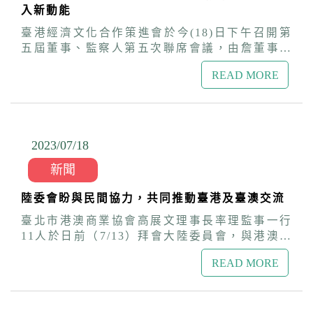
入新動能
今年策進會延續去年友誼賽事，並擴大參賽隊
伍，辦理第二屆足球賽，就是希望把足球團隊合
臺港經濟文化合作策進會於今(18)日下午召開第
作的精神傳承下去，深化臺港兩地人民的友誼。
五屆董事、監察人第五次聯席會議，由詹董事長
策進會董事長詹志宏緊接著與秘書長盧長水、中
志宏主持。本次會議討論通過113年度的業務計
華女足總教練陳曉明共同參加開球儀式，其後由8
READ MORE
畫暨預算、李董事麗珍兼任經合會召集人、策進
支臺港勁旅分組競技；其中表演性質的學生組由
會章程及聘用人員考核要點修正等案。詹董事長
臺灣學生隊勝出，而緊接著登場的成人組分甲乙
表示，政府自今年2月20日起恢復港澳居民來臺
兩組進行循環初賽。經過分組各3場次戰況激烈的
自由行，臺港交流已逐步回溫，策進會規劃之多
比賽，各隊繼續進行排名賽，冠軍隊伍最後由臺
項臺港經貿、文化交流及關懷協助在臺港人適應
2023/07
/
18
北港澳隊獲得，實至名歸，並由盧長水秘書長、
生活之系列活動，也緊鑼密鼓地展開，期盼藉由
黃廷輝副秘書長及李添盛副組長頒獎予前3名球
新聞
多元活動為臺港交流注入新的動能。 詹董事長說
隊。此次參賽各隊均有3次在場上獻技的機會，許
明，策進會規劃在今年下半年辦理十餘項以臺港
多久未參賽的球員均大呼過癮；球員眷屬則於場
陸委會盼與民間協力，共同推動臺港及臺澳交流
為主題之交流活動，包括臺港食品產業交流團、
邊參與親子趣味足球活動，氣氛輕鬆歡樂又有
臺港文化合作論壇、臺港旅遊觀光交流、臺港澳
臺北市港澳商業協會高展文理事長率理監事一行
趣，大家一起共同歡度了一個美好的假日午后時
學生職涯培訓及地方參訪、香港主題影展、港人
11人於日前（7/13）拜會大陸委員會，與港澳蒙
光。 策進會表示，今年參賽的成人隊伍共有6
生活經驗分享podcast、港人適應生活講座、臺港
藏處處長兼策進會秘書長盧長水座談，就政府與
隊，其中以在臺香港及澳門朋友為主的共有3隊，
友誼盃足球交流賽、「我城與我們-港情港事」
READ MORE
民間協力推動臺港澳交流進行意見交換。針對高
臺港成員共組的共有3隊。許多香港人士來臺落地
podcast、「2023港覺濠台」IG圖文徵選活動、
理事長希望舉辦在臺港澳人士座談邀請主管機關
生根，不論是形成各自的生活圈，或是已經逐步
好友港節市集等系列活動。期盼透過多元活動促
與會，盧處長允諾未來協會倘有辦理相關座談或
與臺灣在地朋友互動共融，藉由此次的競賽與親
進臺港經濟、文化交流，增進臺港相互理解，也
交流活動，陸委會與策進會將提供必要協助。 盧