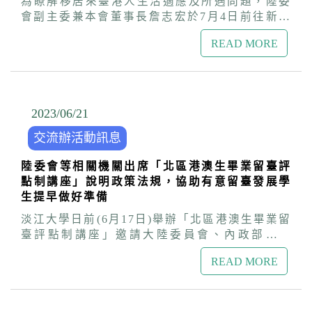
為瞭解移居來臺港人生活適應及所遇問題，陸委
明，居留及定居為不同標的，申請階段也不同，
活，陸委會與策進會、交流辦，過去一年結合中
會副主委兼本會董事長詹志宏於7月4日前往新竹
內政部移民署會依法審核是否符合相關規範。如
央與地方政府資源，與民間團體共同舉辦臺港特
與投資移民港人座談，除傳達政府及策進會的關
定居未獲許可，只要當事人居留事由仍存在，可
色的系列主題活動，累計超過百場。今年下半年
READ MORE
心與問候，並聆聽移居來臺港人心聲及建言。與
以繼續在臺居留，不會影響既有權益，事後如排
也已規劃十餘項臺港民間交流活動，除了今天推
會港人感謝詹董事長對港人的重視與關懷，並熱
除遭否決或保留的原因，隨時可以重新提出申
出的「好生活＠台灣」系列講座，也將陸續舉辦
情分享生活趣聞、心情故事及所遇問題，詹董事
請。 盧處長表示，協會如有接獲具體案例，可請
包括文化論壇、觀光旅遊、地方參訪、主題影
長均逐一回應，座談氣氛溫馨、熱絡。 與會港人
當事人隨時撥打交流辦服務專線：02-2700-
展、職涯培訓、身心健康輔導、特色市集、足球
表示，因為對臺灣的喜愛及子女教育考量，放棄
2023/06
/
21
3199，策進會同仁將會盡力協助。盧處長也預
賽等系列活動，期盼從多元角度增進臺港相互理
香港的一切移居來臺，曾因臺港制度及文化差
告，策進會本年將辦理足球賽、文創市集、影展
解、融合共好，協助港人在臺安居樂業、落地生
交流辦活動訊息
異，發生人際溝通及認知誤解，透過交流與經驗
等各項活動，邀請協會協助推廣並共襄盛舉，共
根。 「好生活＠台灣」系列講座的地點在港
分享，現已理解及適應臺灣生活。詹董事長對於
同營造臺灣與港澳融合共好的氛圍。
人開設的「九月茶餐廳」，主題包括租屋攻略、
陸委會等相關機關出席「北區港澳生畢業留臺評
港人社群互相扶持與分享寶貴經驗，甚為感動與
休閒活動、交通安全、防火防震、港生求職等，
點制講座」說明政策法規，協助有意留臺發展學
肯定，期盼藉由臺港多元交流與互動，促進相互
均免費開放報名。首場講座邀請「崔媽媽基金
生提早做好準備
理解及融合共好。 與會港人也分享投資經營事業
會」講師，以實務經驗解說租屋常見疑難及權益
及準備定居審查文件的歷程，以及對未來不確定
淡江大學日前(6月17日)舉辦「北區港澳生畢業留
保障等重要資訊，吸引近30名港人參加，現場提
性的擔憂。詹董事長說明，過去陸委會及海基會
臺評點制講座」邀請大陸委員會、內政部移民
問踴躍，互動熱絡。後續還有四場講座，報名資
有許多協助陸配新住民的經驗，未來陸委會和策
署、勞動部勞動力發展署等代表說明相關政策及
訊可參閱活動海報（如附件）及報名網址
進會也會持續協助移居來臺港人，與相關機關溝
READ MORE
法規，並安排在臺工作之香港校友分享相關經
（https://reurl.cc/XExg7R）。如有關於港人來
通協調，透過成功案例的累積及經驗分享，幫助
驗，吸引約50位同學參加。與會學員就評點制的
臺居留定居及生活適應等問題，可參閱交流辦網
更多香港朋友及家庭順利在臺落地生根、安居樂
評分標準、專業工作的審認原則，以及申請居留
頁專區Q&A，也歡迎撥打交流辦諮詢服務專線
業。 座談與會人士有經營的港式手作創意料理的
定居應注意事項等，提問踴躍，並獲得與會機關