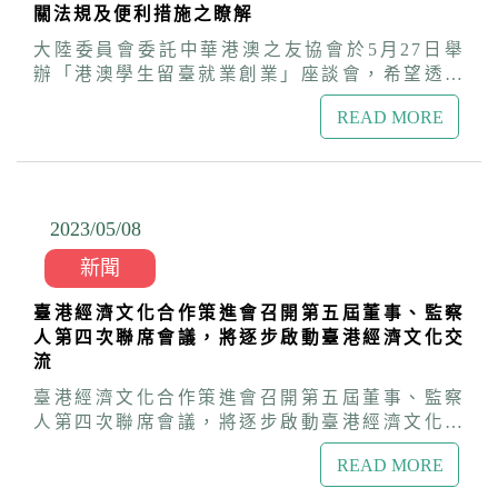
與受益。 在臺從事醫療事業的熊嘉豪醫師，亦為
關法規及便利措施之瞭解
先生結婚後來臺定居。由於社工專長難以發揮，
港澳畢業留臺校友，分享在臺求學、工作及生活
便與丈夫一起經營香草農場，種植香草並販售自
大陸委員會委託中華港澳之友協會於5月27日舉
經驗，鼓勵在臺港澳學生多參加活動，與臺灣朋
製香草製品。她不放棄助人的機會，培訓在地農
辦「港澳學生留臺就業創業」座談會，希望透過
友多交流，融入臺灣文化，也替未來留臺工作提
家及弱勢婦女，讓他們可以經濟獨立。積極進取
交流分享，能讓在臺灣的港澳學生更瞭解臺灣的
前做好準備。
的葉婷婷也不忘提升自己的專業能力，考取ACP
READ MORE
法規及生活方式，不僅能減少社會歧異，更能達
園藝治療師、芳療師等國際證照，在適應臺灣的
成政府攬才、育才及留才的目的。此次活動由中
生活後，持續精進自我，多方面學習，展現臺灣
國科技大學校長唐彥博主持，並邀請產官學各界
是多元共「融」及共「榮」的寶地，讓新住民能
以及在臺工作之港澳人士進行分享。唐彥博表示
夠在臺落地生根，打造耀眼的舞臺。 楚參事代表
各大專院校皆有專責人員負責協助港澳僑生通過
2023/05
/
08
陸委會及策進會表達對葉女士的肯定與感謝，並
評點制，並且也十分重視這一塊，希望藉由此次
特別致送「台適風格-香港人全方位生活指南」，
新聞
活動讓港澳僑生更加瞭解臺灣便利的制度。 大陸
希望移居來臺的港澳人士都能順利創造屬於自己
委員會港澳蒙藏處魏淑娟副處長表示，據勞動部
的故事，成為種子在其他人心底發芽，共同創造
臺港經濟文化合作策進會召開第五屆董事、監察
統計，110學年度以評點制留臺的港澳學生共有
出新的文化花火。
人第四次聯席會議，將逐步啟動臺港經濟文化交
965人，較103年成長近15倍，顯示港澳學生留臺
流
發展的意願及人數都大幅成長，對於臺灣的勞動
力供給與國家競爭力都有很大的助益。大陸委員
臺港經濟文化合作策進會召開第五屆董事、監察
會為了瞭解在臺港澳學生畢業後留臺發展所遭遇
人第四次聯席會議，將逐步啟動臺港經濟文化交
的問題，特別在111年舉辦了民意調查，結果發
流臺港經濟文化合作策進會於今(2)日下午召開第
現有超過77%的同學有留臺發展的意願，但是仍
READ MORE
五屆董事、監察人第四次聯席會議，由新任董事
有近6成的港澳同學不完全了解「評點制」的詳細
長詹志宏主持。詹董事長致詞時表示，過去幾年