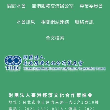
候比較嚮往自由，同時也十分喜愛臺灣的生活、
關於本會
臺港服務交流辦公室
專業委員會
整體環境，因此選擇來臺就讀大學，並在大三、
大四時參加學校的證照課程後順利取得證照，所
以選擇留下來繼續在專業領域深耕。何嘉淳表
本會訊息
相關網站連結
聯絡資訊
示：申請工作證時，不能選擇公司資本額和營業
額過低的公司，並且要選擇專業性高的項目，如
此薪資才會多。而專業性則要藉由證照的不斷積
全文檢索
累獲得來提升，關於評點制大家也不用過度擔
心，只要如常大學畢業，有一定語言能力，基本
上都不會太難。在拿到工作許可後才可以申請居
留證，採線上申請方式將更快速便捷。此外，如
果已在臺灣工作若有遇到從A工作換到B工作的事
情發生，則B工作的工作簽證務必在十天內完
成，最好早點規劃、無縫接軌，避免五年時間白
費。 長榮桂冠飯店陳彥銘總經理指出：港澳同學
應培養多元技能，提升自身競爭力，俾利作出市
場區隔和極大化個人價值，如此對於企業主來
說，便是一位值得被需求的人力。他以自己以前
財團法人臺港經濟文化合作策進會
在馬來西亞服務為例，有位印度籍的員工知道他
地址：台北市中正區濟南路一段2之2號18樓
是臺灣派來的主管，居然以臺語向他問候早安。
電話：（02）2397-0318、傳真：（02）
現在企業主在聘工多期盼「多能工」，那怕是擔