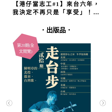
【港仔當志工#1】來台六年，
我決定不再只是「享受」！第
一站深入五堵獅頭山：原本想
付出，結果得到的竟然更多？
．出版品．
第20期(全
第19期
文閱覽)
篇閱覽