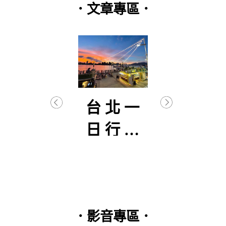
．文章專區．
逐武
台北一
【
初曦
日行程
生
分享
–
篇(2
．影音專區．