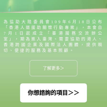
為協助大陸委員會109年6月18日公布
「香港人道援助關懷行動專案」，本會自
7月1日起成立「臺港服務交流辦公
室」，期為進入臺灣、需要協助的港人、
香港跨國企業及國際法人團體，提供親
切、便捷的服務及基本照顧。
了解更多＞
你想諮詢的項目＞＞