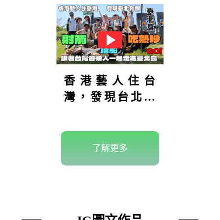
香港藝人住台
灣，發現台北有
座「台北
島」？！島上還
可以射箭！到底
了解更多
在哪裡？【港仔
趴趴走】